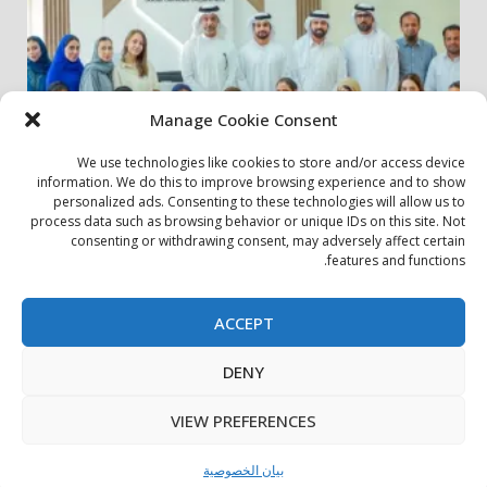
Manage Cookie Consent
We use technologies like cookies to store and/or access device
information. We do this to improve browsing experience and to show
personalized ads. Consenting to these technologies will allow us to
أخبار المجتمع
مجتمعي
process data such as browsing behavior or unique IDs on this site. Not
consenting or withdrawing consent, may adversely affect certain
الشارقة لإدارة الأصول تنظم زيارة إلى دار رعاية المسنين
features and functions.
24 يوليو، 2026
ACCEPT
بيان الخصوصية
سياسة ملفات تعريف الارتباط
اتصل بنا
DENY
حول الموقع
Copyright © All rights reserved.
|
DarkNews
by AF
VIEW PREFERENCES
themes.
بيان الخصوصية