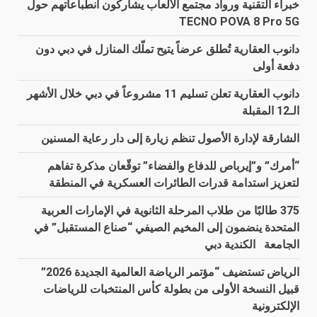
خبراء التقنية ورواد مجتمع الألعاب يشاركون انطباعاتهم حول
TECNO POVA 8 Pro 5G
دانوب العقارية تُطلق عرضاً يتيح تملّك المنازل في دبي دون
دفعة أولى
دانوب العقارية تعلن تسليم 11 مشروعاً في دبي خلال الأشهر
الـ12 المقبلة
الشارقة لإدارة الأصول تنظم زيارة إلى دار رعاية المسنين
“أمرك” و”إيرباص للدفاع والفضاء” توقّعان مذكرة تفاهم
لتعزيز استدامة قدرات الطائرات العسكرية في المنطقة
375 طالبًا من طلاب المرحلة الثانوية في الإمارات العربية
المتحدة ينضمون إلى المخيم الصيفي “صناع المستقبل” في
الجامعة الكندية دبي
الرياض تستضيف “مؤتمر الرياضة العالمية الجديدة 2026”
قبيل النسخة الأولى من بطولة كأس المنتخبات للرياضات
الإلكترونية