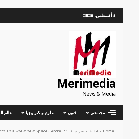
Skip
5 أغسطس، 2026
to
content
Merimedia
News & Media
مجتمعي
فنون
علوم وتكنولوجيا
عالم ال
Home
2019
فبراير
5
ith an all-new new Space Centre