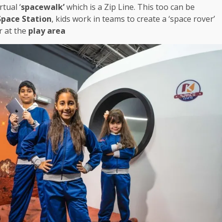
tual ‘
spacewalk’
which is a Zip Line. This too can be
Space Station
, kids work in teams to create a ‘space rover’
r at the
play area.