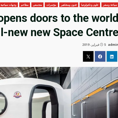
سياحة وسفر
علوم وتكنولوجيا
فنون ومشاهير
مؤتمرات
مجتمعي
مطاعم
وجهات سياحية
opens doors to the worl
all-new new Space Centr
admi
5 فبراير، 2019