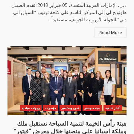
دبي، الإمارات العربية المتحدة، 05 فبراير 2019: تقدم الصيني
هاوتونج لي إلى المركز التاسع على لائحة ترتيب “السباق إلى
دبي” للجولة الأوروبية للجولف، مستفيداً...
Read More
أخبار عالمية
سياحة وسفر
فنون ومشاهير
مؤتمرات
وجهات سياحية
هيئة رأس الخيمة لتنمية السياحة تستقبل ملك
وملكة اسبانيا على منصتها خلال معرض “فيتور”