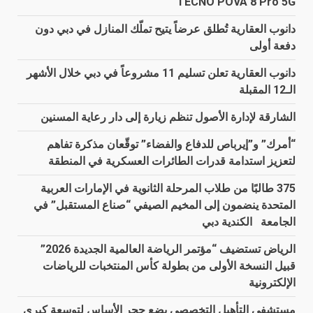
TECNO POVA 8 Pro 5G
دانوب العقارية تُطلق عرضاً يتيح تملّك المنازل في دبي دون
دفعة أولى
دانوب العقارية تعلن تسليم 11 مشروعاً في دبي خلال الأشهر
الـ12 المقبلة
الشارقة لإدارة الأصول تنظم زيارة إلى دار رعاية المسنين
“أمرك” و”إيرباص للدفاع والفضاء” توقّعان مذكرة تفاهم
لتعزيز استدامة قدرات الطائرات العسكرية في المنطقة
375 طالبًا من طلاب المرحلة الثانوية في الإمارات العربية
المتحدة ينضمون إلى المخيم الصيفي “صناع المستقبل” في
الجامعة الكندية دبي
الرياض تستضيف “مؤتمر الرياضة العالمية الجديدة 2026”
قبيل النسخة الأولى من بطولة كأس المنتخبات للرياضات
الإلكترونية
مستشفى التأهيل التخصصي يضع حجر الأساس لتوسعة كبرى