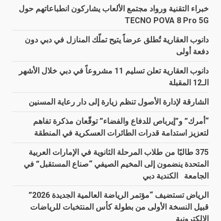
خبراء التقنية ورواد مجتمع الألعاب يشاركون انطباعاتهم حول
TECNO POVA 8 Pro 5G
دانوب العقارية تُطلق عرضاً يتيح تملّك المنازل في دبي دون
دفعة أولى
دانوب العقارية تعلن تسليم 11 مشروعاً في دبي خلال الأشهر
الـ12 المقبلة
الشارقة لإدارة الأصول تنظم زيارة إلى دار رعاية المسنين
“أمرك” و”إيرباص للدفاع والفضاء” توقّعان مذكرة تفاهم
لتعزيز استدامة قدرات الطائرات العسكرية في المنطقة
375 طالبًا من طلاب المرحلة الثانوية في الإمارات العربية
المتحدة ينضمون إلى المخيم الصيفي “صناع المستقبل” في
الجامعة الكندية دبي
الرياض تستضيف “مؤتمر الرياضة العالمية الجديدة 2026”
قبيل النسخة الأولى من بطولة كأس المنتخبات للرياضات
الإلكترونية