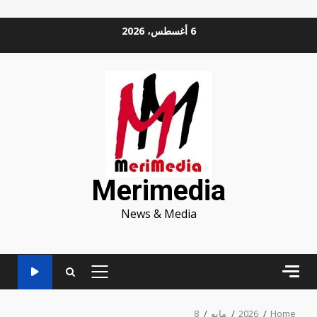
Ski
6 أغسطس، 2026
t
conten
Merimedia
News & Media
PRIMARY
MENU
Home
2026
مايو
8