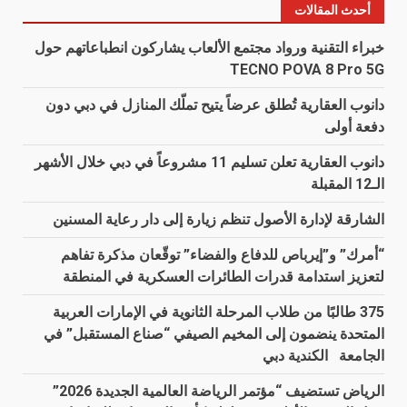
أحدث المقالات
خبراء التقنية ورواد مجتمع الألعاب يشاركون انطباعاتهم حول
TECNO POVA 8 Pro 5G
دانوب العقارية تُطلق عرضاً يتيح تملّك المنازل في دبي دون
دفعة أولى
دانوب العقارية تعلن تسليم 11 مشروعاً في دبي خلال الأشهر
الـ12 المقبلة
الشارقة لإدارة الأصول تنظم زيارة إلى دار رعاية المسنين
“أمرك” و”إيرباص للدفاع والفضاء” توقّعان مذكرة تفاهم
لتعزيز استدامة قدرات الطائرات العسكرية في المنطقة
375 طالبًا من طلاب المرحلة الثانوية في الإمارات العربية
المتحدة ينضمون إلى المخيم الصيفي “صناع المستقبل” في
الجامعة الكندية دبي
الرياض تستضيف “مؤتمر الرياضة العالمية الجديدة 2026”