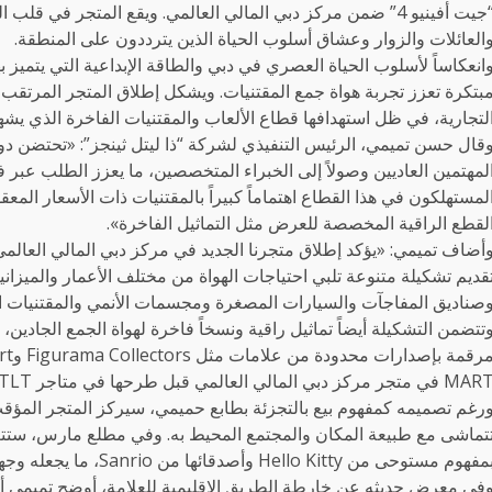
“جيت أفينيو 4” ضمن مركز دبي المالي العالمي. ويقع المتجر في 
العائلات والزوار وعشاق أسلوب الحياة الذين يترددون على المنطقة.
انعكاساً لأسلوب الحياة العصري في دبي والطاقة الإبداعية التي يتميز ب
بتكرة تعزز تجربة هواة جمع المقتنيات. ويشكل إطلاق المتجر المرتقب 
لتجارية، في ظل استهدافها قطاع الألعاب والمقتنيات الفاخرة الذي يشهد
قال حسن تميمي، الرئيس التنفيذي لشركة “ذا ليتل ثينجز”: «تحتضن دولة
لمهتمين العاديين وصولاً إلى الخبراء المتخصصين، ما يعزز الطلب عبر ف
لمستهلكون في هذا القطاع اهتماماً كبيراً بالمقتنيات ذات الأسعار المع
لقطع الراقية المخصصة للعرض مثل التماثيل الفاخرة».
أضاف تميمي: «يؤكد إطلاق متجرنا الجديد في مركز دبي المالي العالمي
قديم تشكيلة متنوعة تلبي احتياجات الهواة من مختلف الأعمار والميز
صناديق المفاجآت والسيارات المصغرة ومجسمات الأنمي والمقتنيات ا
 في متجر مركز دبي المالي العالمي قبل طرحها في متاجر TLT الأخرى.
رغم تصميمه كمفهوم بيع بالتجزئة بطابع حميمي، سيركز المتجر المؤق
فهوم مستوحى من Hello Kitty وأصدقائها من Sanrio، ما يجعله وجهة لا بد من زيارتها لجميع عشاق وشغوفـي سانريو.
في معرض حديثه عن خارطة الطريق الإقليمية للعلامة، أوضح تميمي أ