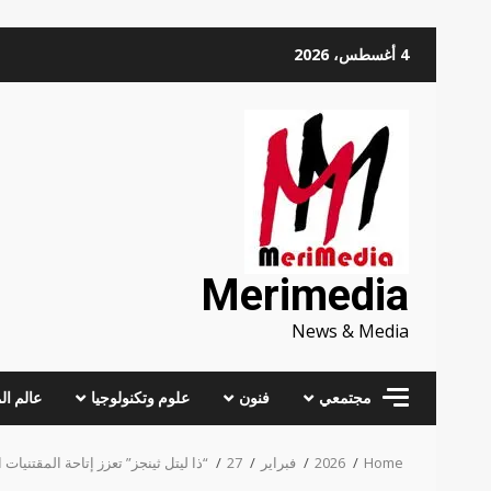
Skip
4 أغسطس، 2026
to
content
Merimedia
News & Media
مجتمعي
فنون
علوم وتكنولوجيا
عالم ال
Home
2026
فبراير
27
“ذا ليتل ثينجز” تعزز إتاحة المقتنيا