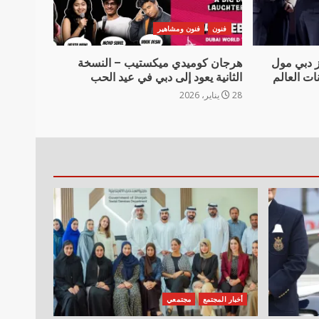
فنون
فنون ومشاهير
ز دبي مول
هرجان كوميدي ميكستيب – النسخة
ات العالم
الثانية يعود إلى دبي في عيد الحب
28 يناير، 2026
أخبار المجتمع
مجتمعي