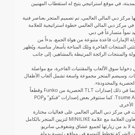
قلب المدينة، في موقع استراتيجي يتيح له استقطاب المهنيين
ها مركز دبي المالي العالمي، تم تصميم المتجر بعناصر فنية
في مركز دبي المالي العالمي خطوة استراتيجية للعلامة
 نمواً متسارعاً في دبي.
 الإمارات قاعدة متنوعة من هواة الجمع، بدءاً من
ئتي المنتجات الفاخرة وتلك المتاحة بأسعار مناسبة. ويُظهر
قولة والمنتجات الرائجة المرتبطة بالمشاهير، إلى جانب
 دخولنا سوق الألعاب والمقتنيات الفاخرة، مع مواصلة
انيات. وسيضم المتجر مجموعة واسعة تشمل ألعاب الأطفال
لحصرية والمحدودة».
وتتضمن التشكيلة أيضاً تماثيل راقية ونسخاً فاخرة لهواة الجمع الجادين، بما في ذلك إصدارات TLT الحصرية من Funko وقطعاً
مرقمة بإصدارات محدودة من علامات مثل Figurama Collectors وTsume Art. كما ستتوفر بعض إصدارات “فنكو” وPOP
ت في مركز دبي المالي العالمي على فعاليات مختارة
تتماشى مع طبيعة المكان والمجتمع المحيط به. وفي مطلع مارس، ستتعاون العلامة مع علامة MINILIKE لتزيين المتجر بالكامل
ن الشركة تخطط للتوسع في مواقع رئيسية بدولة