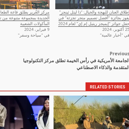
طلاق العنان للبهجة والخيال: “ذا ليتل ثينجز”
مركز الغُرير يطلق قاعة الطعام
فوز بجائزة “أفضل تصميم متجر تجزئة” في
الجديدة بمجموعة متنوعة من ت
فل جوائز “إيميجز ريتيل إم إي” لعام 2024
المأكولات الشعبية
أكتوبر، 2024
9 فبراير، 2024
ي "أخبار عالمية"
في "سياحة وسفر"
Previou
Pos
لجامعة الأمريكية في رأس الخيمة تطلق مركز التكنولوجيا
navigatio
لمتقدمة والذكاء الاصطناعي
RELATED STORIES