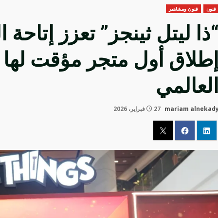
فنون
فنون ومشاهير
ذا ليتل ثينجز” تعزز إتاحة 
طلاق أول متجر مؤقت لها 
لعالمي
mariam alnekad
27 فبراير، 2026