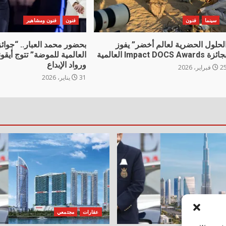
سينما
فنون
فنون
فنون ومشاهير
لحلول الحضرية لعالم أخضر” يفوز
بحضور محمد العبار.. “جوائ
ائزة Impact DOCS Awards العالمية
العالمية للموضة” تتوج أيقون
ورواد الإبداع
فبراير، 2026
31 يناير، 2026
جتمعي
عقارات
مجتمعي