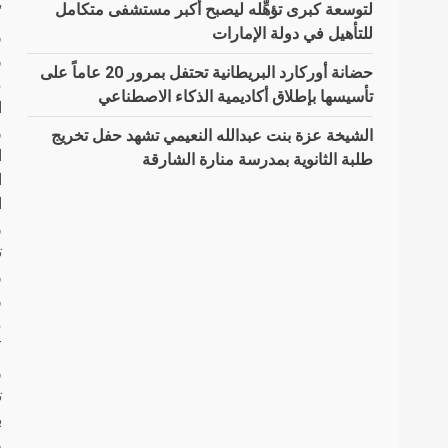
لتوسعة كبرى تؤهِّله ليصبح أكبر مستشفى متكامل
للتأهيل في دولة الإمارات
و
و
حضانة أوركارد البريطانية تحتفل بمرور 20 عاماً على
م
تأسيسها بإطلاق أكاديمية الذكاء الاصطناعي
ا
و
الشيخة عزة بنت عبدالله النعيمي تشهد حفل تخريج
ا
طلبة الثانوية بمدرسة منارة الشارقة
ا
ا
و
ت
و
MART
و
بم
و