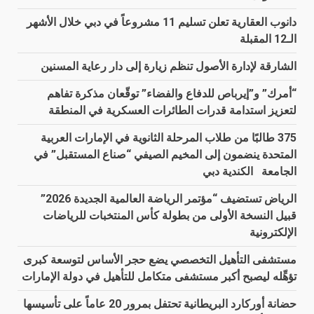
دانوب العقارية تعلن تسليم 11 مشروعاً في دبي خلال الأشهر
الـ12 المقبلة
الشارقة لإدارة الأصول تنظم زيارة إلى دار رعاية المسنين
“أمرك” و”إيرباص للدفاع والفضاء” توقّعان مذكرة تفاهم
لتعزيز استدامة قدرات الطائرات العسكرية في المنطقة
375 طالبًا من طلاب المرحلة الثانوية في الإمارات العربية
المتحدة ينضمون إلى المخيم الصيفي “صناع المستقبل” في
الجامعة الكندية دبي
الرياض تستضيف “مؤتمر الرياضة العالمية الجديدة 2026”
قبيل النسخة الأولى من بطولة كأس المنتخبات للرياضات
الإلكترونية
مستشفى التأهيل التخصصي يضع حجر الأساس لتوسعة كبرى
تؤهِّله ليصبح أكبر مستشفى متكامل للتأهيل في دولة الإمارات
حضانة أوركارد البريطانية تحتفل بمرور 20 عاماً على تأسيسها