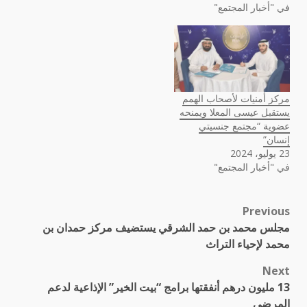
في "أخبار المجتمع"
مركز أمنيات لأصحاب الهمم
يستقبل عيسى المعلا ويمنحه
عضوية “مجتمع جنسيتي
إنسان”
23 يوليو، 2024
في "أخبار المجتمع"
Previous
Post
مجلس محمد بن حمد الشرقي يستضيف مركز حمدان بن
navigation
محمد لإحياء التراث
Next
13 مليون درهم أنفقتها برامج “بيت الخير” الإذاعية لدعم
المرضى