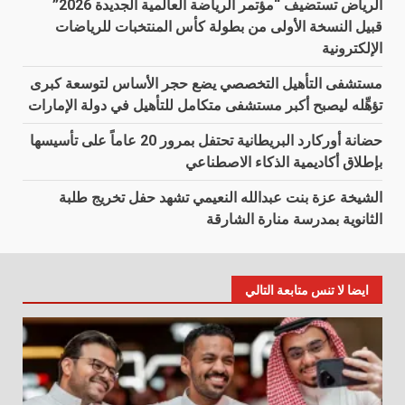
الرياض تستضيف “مؤتمر الرياضة العالمية الجديدة 2026”
قبيل النسخة الأولى من بطولة كأس المنتخبات للرياضات
الإلكترونية
مستشفى التأهيل التخصصي يضع حجر الأساس لتوسعة كبرى
تؤهِّله ليصبح أكبر مستشفى متكامل للتأهيل في دولة الإمارات
حضانة أوركارد البريطانية تحتفل بمرور 20 عاماً على تأسيسها
بإطلاق أكاديمية الذكاء الاصطناعي
الشيخة عزة بنت عبدالله النعيمي تشهد حفل تخريج طلبة
الثانوية بمدرسة منارة الشارقة
ايضا لا تنس متابعة التالي