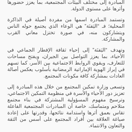
المبادرة إلى مختلف البيئات المجتمعية، بما يعزز حضورها
وأثرها على مستوى الدولة
.
وتستمد المبادرة اسمها من مفردة أصيلة في الذاكرة
المحلية؛ فـ “اليَفنَة” هي الوعاء الذي يجتمع حوله الناس
ويتشاركون منه، في صورة تختزل معاني القرب
والمشاركة
.
وتهدف “اليَفنَة” إلى إحياء ثقافة الإفطار الجماعي في
الأحياء، بما يعزز التواصل بين الجيران، ويفتح مساحات
للتعارف، ويقوي الروابط الاجتماعية بين الأسر، كما تسهم
في إبراز الهوية الإماراتية الرمضانية بأسلوب يعكس أصالة
العادات بمشاركة كافة مكونات المجتمع
.
وتسعى وزارة تمكين المجتمع من خلال هذه المبادرة إلى
تعزيز دور الأحياء والأسرة في منظومة التمكين الاجتماعي،
وترسيخ مفهوم المسؤولية المشتركة في بناء مجتمع
متلاحم ومتماسك، خاصة أن المبادرات المجتمعية الفاعلة
تقاس بعمق أثرها واستدامة نتائجها، وقدرتها على إعادة
صياغة العلاقة بين أفراد المجتمع على أسس من الثقة
والتعاون والانتماء
.