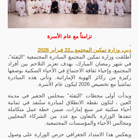
تزامناً مع عام الأسرة
دبي، وزارة تمكين المجتمع ــ22 فبراير 2026
أطلقت وزارة تمكين المجتمع المبادرة المجتمعية “اليَفنَة”،
في شهر رمضان المبارك، بهدف تعزيز التلاحم بين أفراد
المجتمع، وإحياء ثقافة الاجتماع في الأحياء السكنية بوصفها
ركيزة من ركائز الهوية الإماراتية
.
وتأتي هذه المبادرة
تماشياً مع تخصيص 2026 ليكون عام الأسرة.
وبدأت أولى محطات “اليَفنَة” بمجلس الجفير في مدينة
العين ، لتكون نقطة الانطلاق لمبادرة ستُنفذ في ثمانية
أحياء سكنية عبر سبع إمارات، ضمن خطة عمل متكاملة
تنفذها الوزارة بالتعاون مع عدد من الشركاء المحليين
ومجالس الأحياء والمؤسسات المجتمعية
.
ويعكس هذا الامتداد الجغرافي حرص الوزارة على وصول