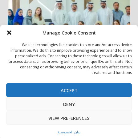
Manage Cookie Consent
We use technologies like cookies to store and/or access device
information. We do this to improve browsing experience and to show
personalized ads. Consenting to these technologies will allow us to
أخبار المجتمع
مجتمعي
process data such as browsing behavior or unique IDs on this site. Not
consenting or withdrawing consent, may adversely affect certain
الشارقة لإدارة الأصول تنظم زيارة إلى دار رعاية المسنين
features and functions.
24 يوليو، 2026
ACCEPT
بيان الخصوصية
سياسة ملفات تعريف الارتباط
اتصل بنا
DENY
حول الموقع
Copyright © All rights reserved.
|
DarkNews
by AF
VIEW PREFERENCES
themes.
بيان الخصوصية