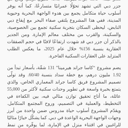
جزر دبي التي تشهد تحوّلًا عمرانيًا متسارعًا، كما أنه يوفر
أسلوب حياة متكامل يجمع بين هدوء الواجهة البحرية وحيوية
المدينة، ففي هذا المشروع يلتقي صفاء البحر مع إيقاع دبي
النابض، ليحظى السكان بتجربة سكنية تجمع بين الخصوصية،
والسكينة، والقرب من مختلف معالم الإمارة. ومن الجدير
بالذكر أن جزر دبي قد شهدت ارتفاعًا لافتًا في حجم الصفقات
العقارية بنسبة 156% خلال عام 2025، ما يعكس الطلب
المتزايد على العقارات السكنية الفاخرة.
يضم مشروع “كاسا جراند هيرمينا” 131 شقّة، بأسعار تبدأ من
1.92 مليون درهم، مع خطة سداد بنسبة 60/40. وقد تولّى
تصميم المشروع فريق كاسا جراند المعماري الخاص، والذي
يتمتع بخبرة واسعة في تطوير وحدات سكنية لأكثر من 55,000
عائلة، ما أتاح تحقيق توازن مثالي فيه، بين الكفاءة في
التخطيط، والعملية في التصميم، وروح المجتمع المتكامل.
ويقدّم المشروع أسلوب حياة مدروس ضمن واحدة من أبرز
وجهات الواجهة البحرية الواعدة في دبي. كما يشكّل خيارًا مثاليًا
للراغبين في اقتناء منزل في الإمارة، لما يوفّره من نمط