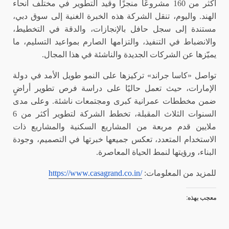
أكثر من 160 مشروعًا منجزًا وقيد التطوير في مختلف أنحاء
الهند. واليوم، تنقل الشركة هذه الخبرة الغنية إلى سوق دبي،
مستندة إلى سجل حافل بالإنجازات، والدقة في التخطيط،
والانضباط في التنفيذ، والتزامها الصارم بمواعيد التسليم، ما
يميّزها عن الشركات الجديدة والناشئة في هذا المجال.
تواصل «كاسا جراند» تركيزها على النمو طويل الأمد في دولة
الإمارات، حيث تعمل حاليًا على دراسة فرص تطوير أراضٍ
ضمن مخططات عمرانية كبرى ومجتمعات ناشئة. وعلى مدى
السنوات الثلاث المقبلة، تخطط الشركة لتطوير أكثر من 6
ملايين قدم مربعة من المشاريع السكنية والمشاريع ذات
الاستخدام المتعدد، تعكس جميعها خبرتها في التصميم، وجودة
البناء، ورؤيتها لنمط الحياة المعاصرة.
للمزيد من المعلومات:
https://www.casagrand.co.in/
معجب بهذه: