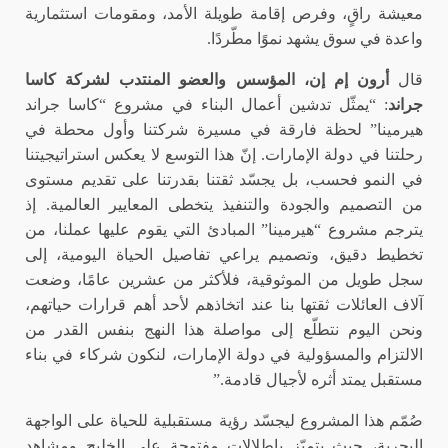
معيشة راقٍ، وفرص إقامة طويلة الأمد، ومقومات استثمارية
واعدة في سوق يشهد نموًا مطّردًا.
قال
أرون إم إن، المؤسس والعضو المنتدب لشركة كاسا
جراند
: “يمثّل تدشين أعمال البناء في مشروع “كاسا جراند
هيرمينا” لحظة فارقة في مسيرة شركتنا وأول محطة في
رحلتنا في دولة الإمارات. إنّ هذا التوسع لا يعكس استراتيجيتنا
في النمو فحسب، بل يجسّد ثقتنا بقدرتنا على تقديم مستوى
من التصميم والجودة والتنفيذ يتخطى المعايير العالمية. إذ
يترجم مشروع “هيرمينا” المبادئ التي يقوم عليها عملنا، من
تخطيط دقيق، وتصميم يراعي تفاصيل الحياة اليومية، إلى
سجل طويل من الموثوقية، فلأكثر من عشرين عامًا، وضعت
آلاف العائلات ثقتها بنا عند اتخاذهم لأحد أهم قرارات حياتهم،
ونحن اليوم نتطلّع إلى مواصلة هذا النهج بنفس القدر من
الالتزام والمسؤولية في دولة الإمارات، لنكون شركاء في بناء
مستقبل يمتد أثره لأجيال قادمة.”
صُمّم هذا المشروع ليجسّد رؤية مستقبلية للحياة على الواجهة
البحرية، حيث يتميّز بإطلالات مفتوحة على الخليج ومشاهد