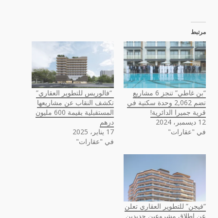
مرتبط
“بن غاطي” تنجز 6 مشاريع
“فالوريس للتطوير العقاري”
تضم 2,062 وحدة سكنية في
تكشف النقاب عن مشاريعها
قرية جميرا الدائرية!
المستقبلية بقيمة 600 مليون
12 ديسمبر، 2024
درهم
في "عقارات"
17 يناير، 2025
في "عقارات"
“فيجن” للتطوير العقاري تعلن
عن إطلاق مشروعين جديدين