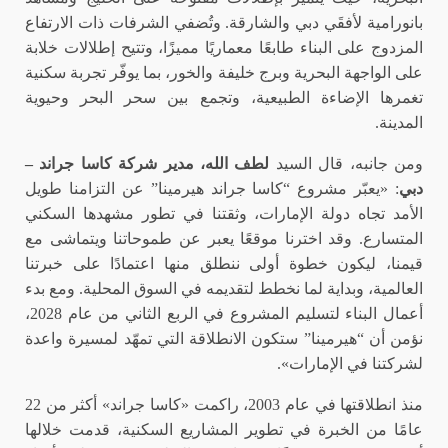
بانورامية لأفقَي دبي والشارقة. وتُضفي الشرفات ذات الارتفاع
المزدوج على البناء طابعًا معماريًا مميزًا، وتتيح إطلالات خلابة
على الواجهة البحرية وبرج خليفة والخور، بما يوفّر تجربة سكنية
تغمرها الإضاءة الطبيعية، وتجمع بين سحر البحر وحيوية
المدينة.
ومن جانبه، قال السيد
لطف الله، مدير شركة كاسا جراند –
دبي
: «يعبّر مشروع “كاسا جراند هيرمينا” عن التزامنا طويل
الأمد تجاه دولة الإمارات، وثقتنا في تطور مشهدها السكني
المتسارع. وقد اخترنا موقعًا يعبر عن طموحاتنا ويتماشى مع
قيمنا، ليكون خطوة أولى ننطلق منها اعتمادًا على خبرتنا
العالمية، وبداية لما نخطط لتقديمه في السوق المحلية. ومع بدء
أعمال البناء لتسليم المشروع في الربع الثاني من عام 2028،
نؤمن أن “هيرمينا” ستكون الانطلاقة التي تمهّد لمسيرة واعدة
لشركتنا في الإمارات».
منذ انطلاقتها في عام 2003، راكمت «كاسا جراند» أكثر من 22
عامًا من الخبرة في تطوير المشاريع السكنية، قدمت خلالها