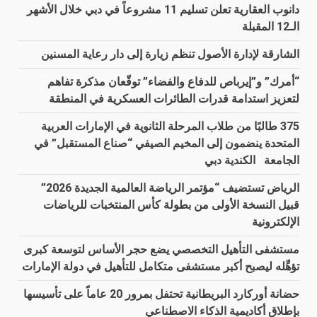
دانوب العقارية تعلن تسليم 11 مشروعاً في دبي خلال الأشهر
الـ12 المقبلة
الشارقة لإدارة الأصول تنظم زيارة إلى دار رعاية المسنين
“أمرك” و”إيرباص للدفاع والفضاء” توقّعان مذكرة تفاهم
لتعزيز استدامة قدرات الطائرات العسكرية في المنطقة
375 طالبًا من طلاب المرحلة الثانوية في الإمارات العربية
المتحدة ينضمون إلى المخيم الصيفي “صناع المستقبل” في
الجامعة الكندية دبي
الرياض تستضيف “مؤتمر الرياضة العالمية الجديدة 2026”
قبيل النسخة الأولى من بطولة كأس المنتخبات للرياضات
الإلكترونية
مستشفى التأهيل التخصصي يضع حجر الأساس لتوسعة كبرى
تؤهِّله ليصبح أكبر مستشفى متكامل للتأهيل في دولة الإمارات
حضانة أوركارد البريطانية تحتفل بمرور 20 عاماً على تأسيسها
بإطلاق أكاديمية الذكاء الاصطناعي