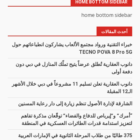
HOME BOTTOM SIDEBAR
home bottom sidebar
أحدث المقالات
خبراء التقنية ورواد مجتمع الألعاب يشاركون انطباعاتهم حول
TECNO POVA 8 Pro 5G
دانوب العقارية تُطلق عرضاً يتيح تملّك المنازل في دبي دون
دفعة أولى
دانوب العقارية تعلن تسليم 11 مشروعاً في دبي خلال الأشهر
الـ12 المقبلة
الشارقة لإدارة الأصول تنظم زيارة إلى دار رعاية المسنين
“أمرك” و”إيرباص للدفاع والفضاء” توقّعان مذكرة تفاهم
لتعزيز استدامة قدرات الطائرات العسكرية في المنطقة
375 طالبًا من طلاب المرحلة الثانوية في الإمارات العربية