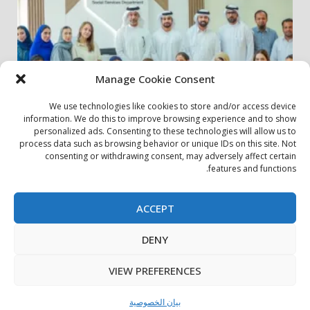
Manage Cookie Consent
We use technologies like cookies to store and/or access device
information. We do this to improve browsing experience and to show
personalized ads. Consenting to these technologies will allow us to
أخبار المجتمع
مجتمعي
process data such as browsing behavior or unique IDs on this site. Not
consenting or withdrawing consent, may adversely affect certain
الشارقة لإدارة الأصول تنظم زيارة إلى دار رعاية المسنين
features and functions.
24 يوليو، 2026
ACCEPT
بيان الخصوصية
سياسة ملفات تعريف الارتباط
اتصل بنا
DENY
حول الموقع
Copyright © All rights reserved.
|
DarkNews
by AF
VIEW PREFERENCES
themes.
بيان الخصوصية