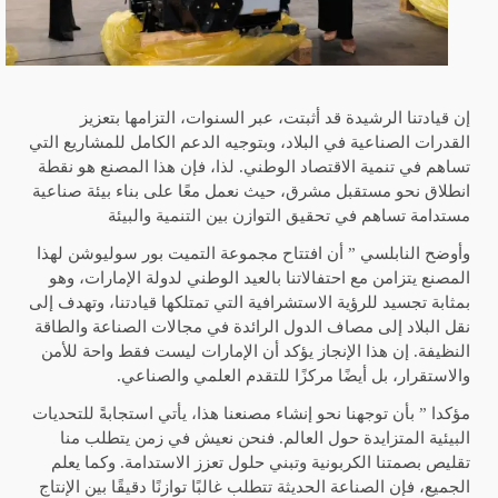
إن قيادتنا الرشيدة قد أثبتت، عبر السنوات، التزامها بتعزيز
القدرات الصناعية في البلاد، وبتوجيه الدعم الكامل للمشاريع التي
تساهم في تنمية الاقتصاد الوطني. لذا، فإن هذا المصنع هو نقطة
انطلاق نحو مستقبل مشرق، حيث نعمل معًا على بناء بيئة صناعية
مستدامة تساهم في تحقيق التوازن بين التنمية والبيئة
وأوضح النابلسي ” أن افتتاح مجموعة التميت بور سوليوشن لهذا
المصنع يتزامن مع احتفالاتنا بالعيد الوطني لدولة الإمارات، وهو
بمثابة تجسيد للرؤية الاستشرافية التي تمتلكها قيادتنا، وتهدف إلى
نقل البلاد إلى مصاف الدول الرائدة في مجالات الصناعة والطاقة
النظيفة. إن هذا الإنجاز يؤكد أن الإمارات ليست فقط واحة للأمن
والاستقرار، بل أيضًا مركزًا للتقدم العلمي والصناعي
.
مؤكدا ” بأن توجهنا نحو إنشاء مصنعنا هذا، يأتي استجابةً للتحديات
البيئية المتزايدة حول العالم. فنحن نعيش في زمن يتطلب منا
تقليص بصمتنا الكربونية وتبني حلول تعزز الاستدامة. وكما يعلم
الجميع، فإن الصناعة الحديثة تتطلب غالبًا توازنًا دقيقًا بين الإنتاج