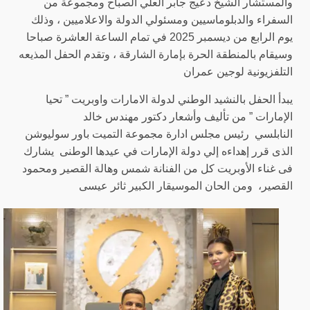
والمستشار الشيخ دعيج جابر العلي الصباح ومجموعة من
السفراء والدبلوماسيين ومسئولي الدولة والاعلاميين ، وذلك
يوم الرابع من ديسمبر 2025 في تمام الساعة العاشرة صباحا
وسيقام بالمنطقة الحرة بإمارة الشارقة ، وتقدم الحفل المذيعه
التلفزيونية لوجين عمران
يبدأ الحفل بالنشيد الوطني لدولة الامارات واوبريت ” تحيا
الإمارات ” من تأليف وأشعار دكتور مهندس خالد
النابلسي
رئيس مجلس ادارة مجموعة التميت باور سوليوشن
الذى قرر إهداءه إلي دولة الإمارات في عيدها الوطنى يشارك
فى غناء الأوبريت كل من الفنانة شمس وهالة القصير ومحمود
القصير،
ومن الحان الموسيقار الكبير ثائر عيسى