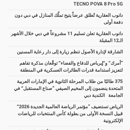
TECNO POVA 8 Pro 5G
دانوب العقارية تُطلق عرضاً يتيح تملّك المنازل في دبي دون
دفعة أولى
دانوب العقارية تعلن تسليم 11 مشروعاً في دبي خلال الأشهر
الـ12 المقبلة
الشارقة لإدارة الأصول تنظم زيارة إلى دار رعاية المسنين
“أمرك” و”إيرباص للدفاع والفضاء” توقّعان مذكرة تفاهم
لتعزيز استدامة قدرات الطائرات العسكرية في المنطقة
375 طالبًا من طلاب المرحلة الثانوية في الإمارات العربية
المتحدة ينضمون إلى المخيم الصيفي “صناع المستقبل” في
الجامعة الكندية دبي
الرياض تستضيف “مؤتمر الرياضة العالمية الجديدة 2026”
قبيل النسخة الأولى من بطولة كأس المنتخبات للرياضات
الإلكترونية