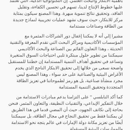
بأهمية الابتكار والبحث العلمي. إن التكنولوجيا الذكية، التي تعتمد
عليها خطوط الإنتاج لدينا، تسهم في تحسين الكفاءة، وتقليل
الفاقد، وتحقيق نتائج تنموية مبهرة. وهذا المصنع سيكون بمثابة
مركز للابتكار، حيث سوف نشهد عمليات تجريبية لنماذج جديدة
من الطاقة وصناعات مستدامة
مشيرا إلي أنه لا يمكننا إغفال دور الشراكات المثمرة مع
المؤسسات الأكاديمية ومراكز البحث التي تقدم المعرفة والتقنية
الحديثة ، وهذا التعاون القائم بين الصناعة والبحث الأكاديمي
سيمكننا من تطوير حلول مبتكرة تلبي احتياجات السوق المتغيرة
وتساعد في تحقيق أهداف التنمية المستدامة إن خطتنا للمستقبل
واضحة نسعى من خلالها إلى تحقيق الابتكار الناجح الذي يخدم
الأغراض البيئية والصناعية على حد سواء ، وهذا المصنع ليس
مجرد منشأة صناعية، بل هو رمز لطموحاتنا في تعزيز الطاقة
المتجددة وتحقيق التنمية المستدامة
كما أكد النابلسي ” على التزامنا بدعم مبادرات الاستدامة من
خلال التفكير الإبداعي، والتقنيات النظيفة، والتعاون المثمر. فنحن
بحاجة إلى تكاتف الجهود، حيث أن المضي قدما في هذا الطريق
لن يمكننا فقط من تحقيق النجاح في مجال الطاقة، بل سيمكننا
أيضًا من تعزيز مكانة دولة الإمارات في عالم يتجه نحو الاستدامة
والممارسات البيئية المسؤولة