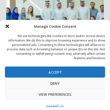
Manage Cookie Consent
We use technologies like cookies to store and/or access device
information. We do this to improve browsing experience and to show
personalized ads. Consenting to these technologies will allow us to
أخبار المجتمع
مجتمعي
process data such as browsing behavior or unique IDs on this site. Not
consenting or withdrawing consent, may adversely affect certain
الشارقة لإدارة الأصول تنظم زيارة إلى دار رعاية المسنين
features and functions.
24 يوليو، 2026
ACCEPT
بيان الخصوصية
سياسة ملفات تعريف الارتباط
اتصل بنا
DENY
حول الموقع
Copyright © All rights reserved.
|
DarkNews
by AF
VIEW PREFERENCES
themes.
بيان الخصوصية