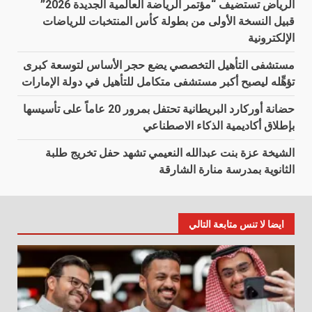
الرياض تستضيف “مؤتمر الرياضة العالمية الجديدة 2026”
قبيل النسخة الأولى من بطولة كأس المنتخبات للرياضات
الإلكترونية
مستشفى التأهيل التخصصي يضع حجر الأساس لتوسعة كبرى
تؤهِّله ليصبح أكبر مستشفى متكامل للتأهيل في دولة الإمارات
حضانة أوركارد البريطانية تحتفل بمرور 20 عاماً على تأسيسها
بإطلاق أكاديمية الذكاء الاصطناعي
الشيخة عزة بنت عبدالله النعيمي تشهد حفل تخريج طلبة
الثانوية بمدرسة منارة الشارقة
ايضا لا تنس متابعة التالي