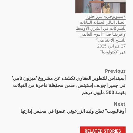
«سينولوجي» تبرز حلول
الجيل التالي لحماية البيانات
للشركات في الشرق الأوسط
وأفريقيا قبل “اليوم العالمي
للنسخ الاحتياطي”
27 فبراير، 2025
في "تكنولوجيا"
Previous
Post
أسينداس للتطوير العقاري تكشف عن مشروع ‘ميزون نامي’
navigation
في جميرا جولف إستيتس، ضمن محفظة فاخرة من الفيلات
بقيمة 500 مليون درهم
Next
أوفاليويت” تعيّن وليد الزرعوني عضوًا في مجلس إدارتها
RELATED STORIES