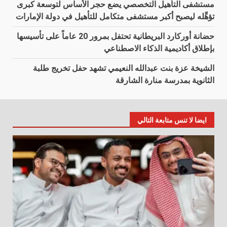
مستشفى التأهيل التخصصي يضع حجر الأساس لتوسعة كبرى
تؤهِّله ليصبح أكبر مستشفى متكامل للتأهيل في دولة الإمارات
حضانة أوركارد البريطانية تحتفل بمرور 20 عاماً على تأسيسها
بإطلاق أكاديمية الذكاء الاصطناعي
الشيخة عزة بنت عبدالله النعيمي تشهد حفل تخريج طلبة
الثانوية بمدرسة منارة الشارقة
ايضا لا تنس متابعة التالي