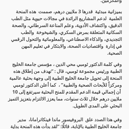
والمكرمين
.
بميزانية مبدئية قدرها 3 ملايين درهم، صممت هذه المنحة
العلمية لدعم المشاريع الرائدة في مجالات حيوية مثل الطب
الدقيق، واكتشاف الأدوية، وعلم المناعة السرطاني، والصحة
السكانية المتعلقة بمرض السكري، والشيخوخة والطب
التجديدي، والذكاء الاصطناعي، والمعلوماتية والتحول الرقمي
في إدارة واقتصاديات الصحة، والابتكار في تعليم المهن
الصحية
.
وفي كلمة الدكتور ثومبي محي الدين ، مؤسس جامعة الخليج
الطبية ورئيس مجموعة ثومبي، قال : “نهدف من إطلاق هذه
المنحة إلى تحويل جامعة الخليج الطبية إلى وجهة بحثية عالمية
ومركزاً للأبحاث الصحية والطبية” ، كما أعلن الدكتور ثومبي
أن إجمالي قيمة الدعم المقدم للمنح البحثية سيرتفع إلى 10
ملايين درهم خلال ثلاث سنوات، مما يعزز الالتزام بتعزيز التميز
البحثي على المدى الطويل
.
وفي هذا الصدد علق البروفيسور ماندا فينكاترامانا، مدير
جامعة الخليج الطبية بالإنابة، قائلًا: “لقد بدأت هذه المنحة بداية