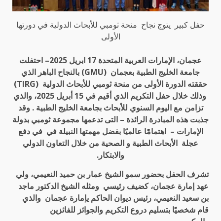
حفل كبير يتوج نجاح منحة ثومبي للأبحاث الدولية في دورتها
الأولى
عجمان، الإمارات العربية المتحدة 17 ابريل 2025– احتفلت
جامعة الخليج الطبية بعجمان
(GMU)
بالنجاح الباهر الذي
حققته الدورة الأولى من منحة ثومبي للأبحاث الدولية
(TIRG)
وذلك خلال حفل التكريم الذي أقيم في 15 أبريل 2025، والذي
تزامن مع اليوم السنوي للأبحاث بجامعة الخليج الطبية . وقد
جذبت هذه المبادرة الرائدة – التى تدعمها مجموعة ثومبي بدولة
الإمارات – اهتمامًا عالميًا بفضل مهمتها النبيلة في في دفع
عجلة الأبحاث الطبية و الصحية من خلال التعاون الدولي
والابتكار
.
تشرف الحفل بحضور سمو الشيخ عمار بن حميد النعيمي، ولي
عهد إمارة عجمان، كضيف رئيسي ومثله الشيخ الدكتور ماجد
بن سعيد النعيمي، رئيس ديوان الحاكم يإمارة عجمان والذي
قام شخصيًا بتسليم دروع التكريم والجوائز للفائزين