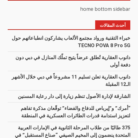
home bottom sidebar
أحدث المقالات
خبراء التقنية ورواد مجتمع الألعاب يشاركون انطباعاتهم حول
TECNO POVA 8 Pro 5G
دانوب العقارية تُطلق عرضاً يتيح تملّك المنازل في دبي دون
دفعة أولى
دانوب العقارية تعلن تسليم 11 مشروعاً في دبي خلال الأشهر
الـ12 المقبلة
الشارقة لإدارة الأصول تنظم زيارة إلى دار رعاية المسنين
“أمرك” و”إيرباص للدفاع والفضاء” توقّعان مذكرة تفاهم
لتعزيز استدامة قدرات الطائرات العسكرية في المنطقة
375 طالبًا من طلاب المرحلة الثانوية في الإمارات العربية
المتحدة ينضمون إلى المخيم الصيفي “صناع المستقبل” في