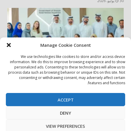
30 يوليو، 2026
Manage Cookie Consent
We use technologies like cookies to store and/or access device
information. We do this to improve browsing experience and to show
personalized ads. Consenting to these technologies will allow us to
أخبار المجتمع
مجتمعي
process data such as browsing behavior or unique IDs on this site. Not
consenting or withdrawing consent, may adversely affect certain
الشارقة لإدارة الأصول تنظم زيارة إلى دار رعاية المسنين
features and functions.
24 يوليو، 2026
ACCEPT
بيان الخصوصية
سياسة ملفات تعريف الارتباط
اتصل بنا
DENY
حول الموقع
Copyright © All rights reserved.
|
DarkNews
by AF
VIEW PREFERENCES