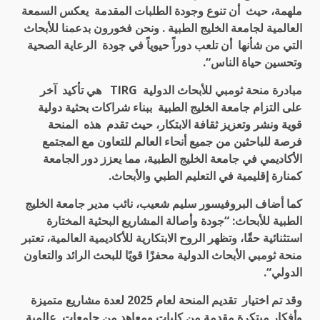
ملهمة، حيث أن تنوع وجودة الطلبات المقدمة يعكس السمعة
العالمية لجامعة الخليج الطبية . ونحن فخورون بدعمنا للأبحاث
التي من شأنها أن تلعب دوراً حيوياً في جودة الرعاية الصحية
وتحسين حياة الناس
“.
مبادرة منحة ثومبي للأبحاث الدولية
TIRG
هي تأكيد آخر
على التزام
جامعة الخليج الطبية
ببناء شراكات بحثية دولية
قوية ونشر وتعزيز ثقافة الابتكار، حيث تقدم هذه المنحة
فرصة للباحثين من جميع أنحاء العالم للتعاون مع المجتمع
الأكاديمي في
جامعة الخليج الطبية، مما يعزز دور الجامعة
كمنارة إقليمية في التعليم الطبي والأبحاث
.
كما أضاف البروفيسور سليم شعيب، نائب مدير جامعة الخليج
الطبية للأبحاث: “جودة وأصالة المشاريع البحثية المختارة
استثنائية حقًا، وتظهر الروح الابتكارية للأكاديمية العالمية، تعتبر
منحة ثومبي الأبحاث الدولية محفزًا قويًا للبحث الرائد والتعاون
الدولي
“.
وقد تم اختيار تقديم المنحة لعام 2025 لعدة مشاريع متميزة
وأفكار مبتكرة مقدمة من كليات ومعاهد من جامعات عالمية