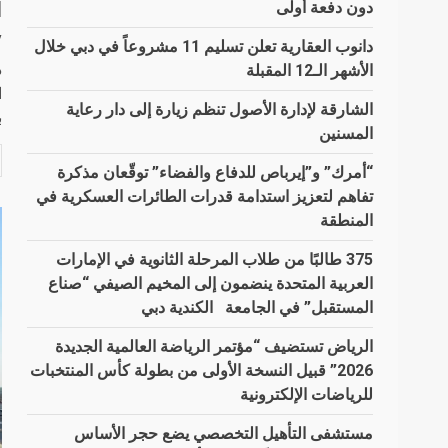
دون دفعة أولى
ا
y
دانوب العقارية تعلن تسليم 11 مشروعاً في دبي خلال
الأشهر الـ12 المقبلة
ا
الشارقة لإدارة الأصول تنظم زيارة إلى دار رعاية
ب
المسنين
“أمرك” و”إيرباص للدفاع والفضاء” توقّعان مذكرة
تفاهم لتعزيز استدامة قدرات الطائرات العسكرية في
المنطقة
375 طالبًا من طلاب المرحلة الثانوية في الإمارات
العربية المتحدة ينضمون إلى المخيم الصيفي “صناع
المستقبل” في الجامعة الكندية دبي
الرياض تستضيف “مؤتمر الرياضة العالمية الجديدة
2026” قبيل النسخة الأولى من بطولة كأس المنتخبات
للرياضات الإلكترونية
مستشفى التأهيل التخصصي يضع حجر الأساس