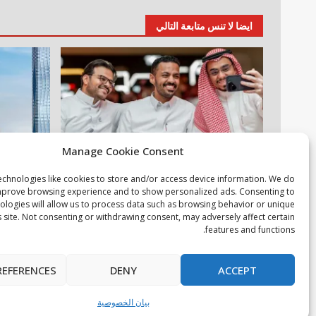
ايضا لا تنس متابعة التالي
Manage Cookie Consent
أخبار عالمية
مقالات
عقارات
م
echnologies like cookies to store and/or access device information. We do
خبراء التقنية ورواد مجتمع الألعاب يشاركون
دانوب العقار
improve browsing experience and to show personalized ads. Consenting to
ologies will allow us to process data such as browsing behavior or unique
انطباعاتهم حول TECNO POVA 8 Pro 5G
المنازل في
s site. Not consenting or withdrawing consent, may adversely affect certain
4 أغسطس، 2026
4 أغسطس، 2026
features and functions.
ب
REFERENCES
DENY
ACCEPT
بيان الخصوصية