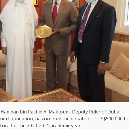
 Hamdan bin Rashid Al Maktoum, Deputy Ruler of Dubai,
oum Foundation, has ordered the donation of US$500,000 to
frica for the 2020-2021 academic year.