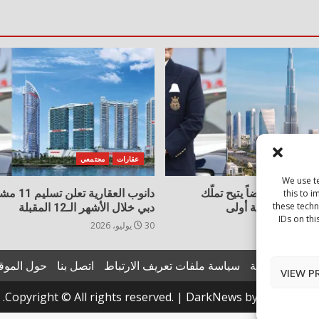
جتمعي
عقارات
مجتمعي
We use t
ية تُطلق عرضاً يتيح تملّك
دانوب العقار
this to 
these techn
 دبي دون دفعة أولى
دبي خلال الأشهر الـ12 المقبلة
IDs on thi
30 يوليو، 2026
يان الخصوصية
سياسة ملفات تعريف الارتباط
اتصل بنا
حول الموق
VIEW P
Copyright © All rights reserved.
|
DarkNews
by AF themes.