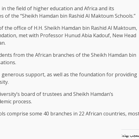
 in the field of higher education and Africa and its
es of the “Sheikh Hamdan bin Rashid Al Maktoum Schools.”
of the office of H.H. Sheikh Hamdan bin Rashid Al Maktoum,
ndation, met with Professor Hunud Abia Kadouf, New Head
an.
tudents from the African branches of the Sheikh Hamdan bin
ations.
generous support, as well as the foundation for providing
ity.
iversity’s board of trustees and Sheikh Hamdan’s
demic process.
s comprise some 40 branches in 22 African countries, mos
عجب بهذه: