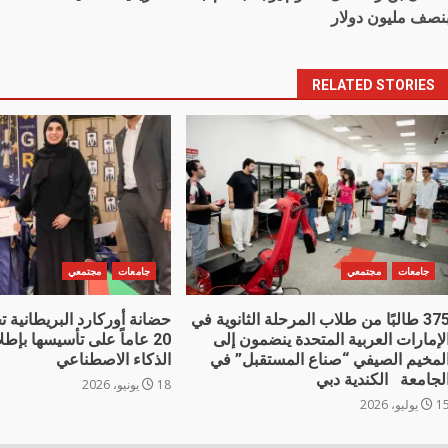
navigatio
نصف مليون دولار
RELATED STORIES
جامعات
مجتمعي
جامعات
مجتمعي
375 طالبًا من طلاب المرحلة الثانوية في
حضانة أوركارد البريطانية ت
لإمارات العربية المتحدة ينضمون إلى
20 عاماً على تأسيسها بإطل
لمخيم الصيفي “صناع المستقبل” في
الذكاء الاصطناعي
لجامعة الكندية دبي
18 يونيو، 2026
 يوليو، 2026