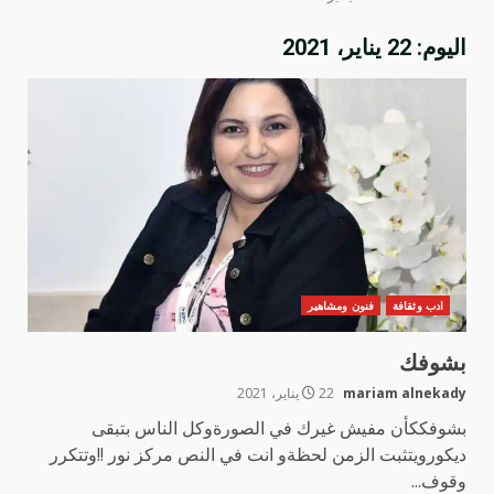
اليوم:
22 يناير، 2021
ادب وثقافة
فنون ومشاهير
بشوفك
mariam alnekady
22 يناير، 2021
بشوفككأن مفيش غيرك في الصورةوكل الناس بتبقى
ديكورويتثبت الزمن لحظةو انت في النص مركز نور !!وتتكرر
وقوف...