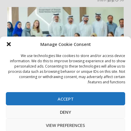
Manage Cookie Consent
We use technologies like cookies to store and/or access device
information. We do this to improve browsing experience and to show
personalized ads. Consenting to these technologies will allow us to
أخبار المجتمع
مجتمعي
process data such as browsing behavior or unique IDs on this site. Not
consenting or withdrawing consent, may adversely affect certain
الشارقة لإدارة الأصول تنظم زيارة إلى دار رعاية المسنين
features and functions.
24 يوليو، 2026
ACCEPT
بيان الخصوصية
سياسة ملفات تعريف الارتباط
اتصل بنا
DENY
حول الموقع
Copyright © All rights reserved.
|
DarkNews
by AF
VIEW PREFERENCES