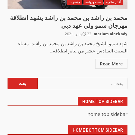
أخبار عالمية
صحة ورياضة
مؤتمرات
محمد بن راشد بن محمد بن راشد يشهد انطلاقة
مهرجان سمو ولي عهد دبي
mariam alnekady
22 يناير، 2021
شهد سمو الشيخ محمد بن راشد بن محمد بن راشد، مساء
السبت السادس عشر من يناير انطلاقة...
Read More
البحث
عن:
HOME TOP SIDEBAR
home top sidebar
HOME BOTTOM SIDEBAR