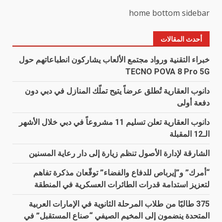
home bottom sidebar
أحدث المقالات
خبراء التقنية ورواد مجتمع الألعاب يشاركون انطباعاتهم حول
TECNO POVA 8 Pro 5G
دانوب العقارية تُطلق عرضاً يتيح تملّك المنازل في دبي دون
دفعة أولى
دانوب العقارية تعلن تسليم 11 مشروعاً في دبي خلال الأشهر
الـ12 المقبلة
الشارقة لإدارة الأصول تنظم زيارة إلى دار رعاية المسنين
“أمرك” و”إيرباص للدفاع والفضاء” توقّعان مذكرة تفاهم
لتعزيز استدامة قدرات الطائرات العسكرية في المنطقة
375 طالبًا من طلاب المرحلة الثانوية في الإمارات العربية
المتحدة ينضمون إلى المخيم الصيفي “صناع المستقبل” في