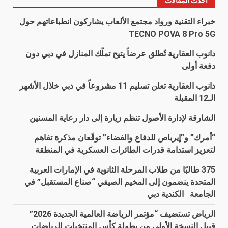
أحدث المقالات
خبراء التقنية ورواد مجتمع الألعاب يشاركون انطباعاتهم حول
TECNO POVA 8 Pro 5G
دانوب العقارية تُطلق عرضاً يتيح تملّك المنازل في دبي دون
دفعة أولى
دانوب العقارية تعلن تسليم 11 مشروعاً في دبي خلال الأشهر
الـ12 المقبلة
الشارقة لإدارة الأصول تنظم زيارة إلى دار رعاية المسنين
“أمرك” و”إيرباص للدفاع والفضاء” توقّعان مذكرة تفاهم
لتعزيز استدامة قدرات الطائرات العسكرية في المنطقة
375 طالبًا من طلاب المرحلة الثانوية في الإمارات العربية
المتحدة ينضمون إلى المخيم الصيفي “صناع المستقبل” في
الجامعة الكندية دبي
الرياض تستضيف “مؤتمر الرياضة العالمية الجديدة 2026”
قبيل النسخة الأولى من بطولة كأس المنتخبات للرياضات