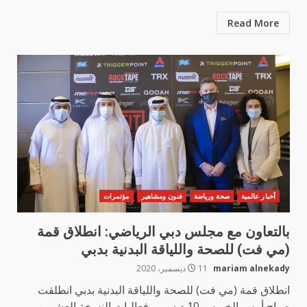
Read More
أخبار عالمية
صحة ورياضة
فنون ومشاهير
مؤتمرات
بالتعاون مع مجلس دبي الرياضي: انطلاق قمة
(مي فت) للصحة واللياقة البدنية بدبي
mariam alnekady
11 ديسمبر، 2020
انطلاق قمة (مي فت) للصحة واللياقة البدنية بدبي انطلقت
صباح أمس الخميس 10 ديسمبر فعاليات النسخة العشرين...