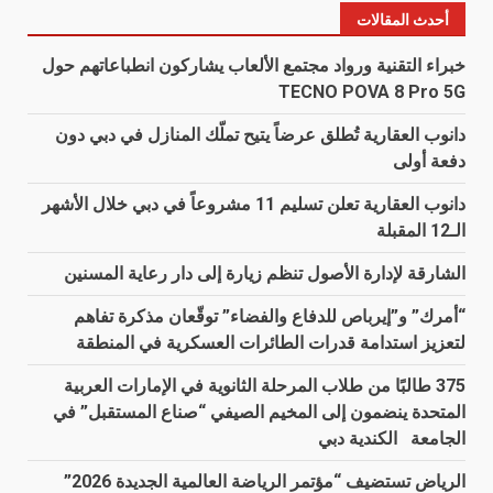
أحدث المقالات
خبراء التقنية ورواد مجتمع الألعاب يشاركون انطباعاتهم حول
TECNO POVA 8 Pro 5G
دانوب العقارية تُطلق عرضاً يتيح تملّك المنازل في دبي دون
دفعة أولى
دانوب العقارية تعلن تسليم 11 مشروعاً في دبي خلال الأشهر
الـ12 المقبلة
الشارقة لإدارة الأصول تنظم زيارة إلى دار رعاية المسنين
“أمرك” و”إيرباص للدفاع والفضاء” توقّعان مذكرة تفاهم
لتعزيز استدامة قدرات الطائرات العسكرية في المنطقة
375 طالبًا من طلاب المرحلة الثانوية في الإمارات العربية
المتحدة ينضمون إلى المخيم الصيفي “صناع المستقبل” في
الجامعة الكندية دبي
الرياض تستضيف “مؤتمر الرياضة العالمية الجديدة 2026”