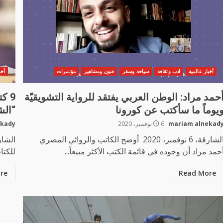
أخبار عالمية
ادب وثقافة
سياحة وسفر
فنون ومشاهير
مؤتمرات
أخب
حمد مراد: الوطن العربي يفتقد للرواية التشويقيّة
9 ك
يوماً ما سأكتب عن كورونا
“الش
mariam alnekad
6 نوفمبر، 2020
ekady
الشارقة، 6 نوفمبر، 2020 أوضح الكاتب والروائي المصري
حمد مراد أن وجوده في قائمة الكتب الأكثر مبيعاً...
للكتا
re
Read More