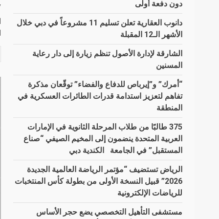
دون دفعة أولى
y
دانوب العقارية تعلن تسليم 11 مشروعاً في دبي خلال
ال
الأشهر الـ12 المقبلة
الشارقة لإدارة الأصول تنظم زيارة إلى دار رعاية
المسنين
“أمرك” و”إيرباص للدفاع والفضاء” توقّعان مذكرة
تفاهم لتعزيز استدامة قدرات الطائرات العسكرية في
المنطقة
375 طالبًا من طلاب المرحلة الثانوية في الإمارات
العربية المتحدة ينضمون إلى المخيم الصيفي “صناع
المستقبل” في الجامعة الكندية دبي
الرياض تستضيف “مؤتمر الرياضة العالمية الجديدة
2026” قبيل النسخة الأولى من بطولة كأس المنتخبات
للرياضات الإلكترونية
مستشفى التأهيل التخصصي يضع حجر الأساس