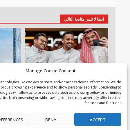
ايضا لا تنس متابعة التالي
Manage Cookie Consent
أخبار عالمية
مقالات
عقارات
م
echnologies like cookies to store and/or access device information. We do
خبراء التقنية ورواد مجتمع الألعاب يشاركون
دانوب العقار
improve browsing experience and to show personalized ads. Consenting to
ologies will allow us to process data such as browsing behavior or unique
انطباعاتهم حول TECNO POVA 8 Pro 5G
المنازل في
s site. Not consenting or withdrawing consent, may adversely affect certain
4 أغسطس، 2026
4 أغسطس، 2026
features and functions.
ب
REFERENCES
DENY
ACCEPT