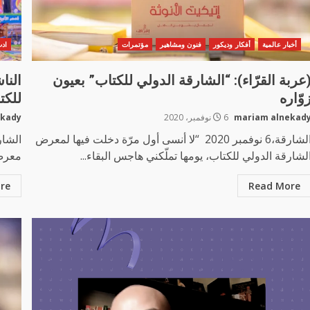
أخبار عالمية
أفكار وديكور
فنون ومشاهير
مؤتمرات
ادب
عربة القرّاء): “الشارقة الدولي للكتاب” بعيون
النا
وّاره
للكت
mariam alnekad
6 نوفمبر، 2020
ekady
الشارقة،6 نوفمبر 2020 “لا أنسى أول مرّة دخلت فيها لمعرض
لشارقة الدولي للكتاب، يومها تملّكني هاجس البقاء...
معرض 
re
Read More