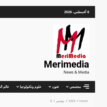
Skip
6 أغسطس، 2026
to
content
Merimedia
News & Media
مجتمعي
فنون
علوم وتكنولوجيا
عالم ال
Home
2020
نوفمبر
6