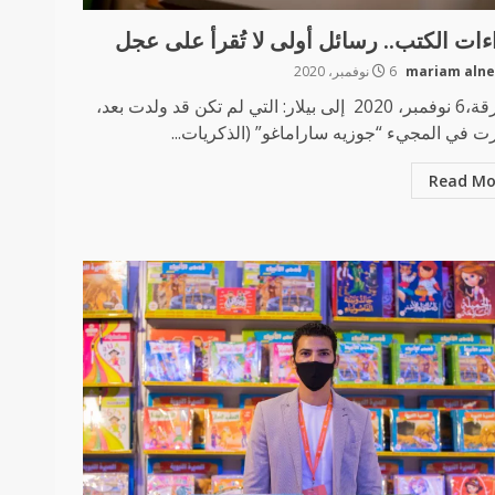
ءات الكتب.. رسائل أولى لا تُقرأ على عجل
mariam aln
6 نوفمبر، 2020
الشارقة،6 نوفمبر، 2020 إلى بيلار: التي لم تكن قد ولدت بعد،
ت في المجيء “جوزيه ساراماغو” (الذكريات...
Read Mo