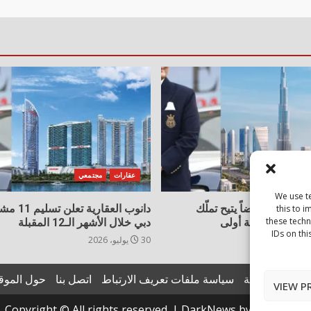
جتمعي
عقارات
مجتمعي
We use t
ية تُطلق عرضاً يتيح تملّك
دانوب العقار
this to 
these techn
 دبي دون دفعة أولى
دبي خلال الأشهر الـ12 المقبلة
IDs on thi
30 يوليو، 2026
يان الخصوصية
سياسة ملفات تعريف الارتباط
اتصل بنا
حول الموق
VIEW P
Copyright © All rights reserved.
|
DarkNews
by AF themes.