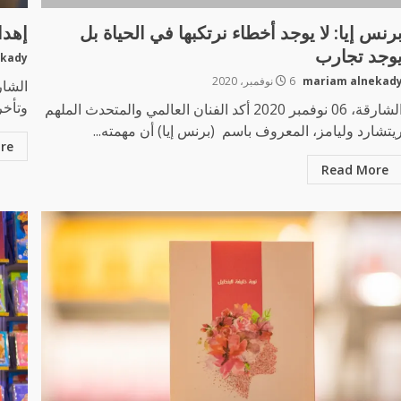
رنس إيا: لا يوجد أخطاء نرتكبها في الحياة بل
إهدا
وجد تجارب
ekady
mariam alnekad
6 نوفمبر، 2020
وتأخر
الشارقة، 06 نوفمبر 2020 أكد الفنان العالمي والمتحدث الملهم
يتشارد وليامز، المعروف باسم (برنس إيا) أن مهمته...
re
Read More