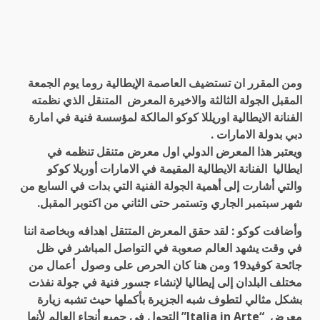
ومن المقرر ان تستضيف العاصمة الإيطالية روما يوم الجمعة
المقبل الجولة الثالثة والاخيرة المعرض المتنقل الذي نظمته
الفنانة الايطالية اوريللا كوكو المالكة لمؤسسة فنية في امارة
دبي بدولة الامارات .
ويعتبر هذا المعرض الدولي اول معرض متنقل تنظمه في
ايطاليا الفنانة الايطالية المقيمة في الامارات أوريلا كوكو
والتي أشارت إلى أهمية الجولة الفنية التي بدات في السابع من
شهر سبتمبر الجاري وتستمر حتى الثاني من اكتوبر المقبل.
وأضافت كوكو : لقد حقق المعرض المتتقل اهدافه وبخاصة اننا
في وقت يشهد العالم صعوبة في التواصل المباشر في ظل
جائحة كوفيد19 ومن هنا كان الحرص على وصول أعمال من
مختلف البلدان إلى إيطاليا لإنشاء جسور فنية في جولة نفذت
بشكل مثالي لتطوف شبه الجزيرة بأكملها حيث تشبه زيارة
معرض “Italia in Arte” التجول في جميع أنحاء العالم لأنها