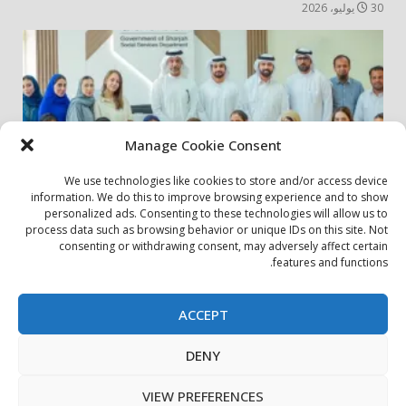
30 يوليو، 2026
Manage Cookie Consent
We use technologies like cookies to store and/or access device
information. We do this to improve browsing experience and to show
personalized ads. Consenting to these technologies will allow us to
أخبار المجتمع
مجتمعي
process data such as browsing behavior or unique IDs on this site. Not
consenting or withdrawing consent, may adversely affect certain
الشارقة لإدارة الأصول تنظم زيارة إلى دار رعاية المسنين
features and functions.
24 يوليو، 2026
ACCEPT
بيان الخصوصية
سياسة ملفات تعريف الارتباط
اتصل بنا
DENY
حول الموقع
Copyright © All rights reserved.
|
DarkNews
by AF
VIEW PREFERENCES