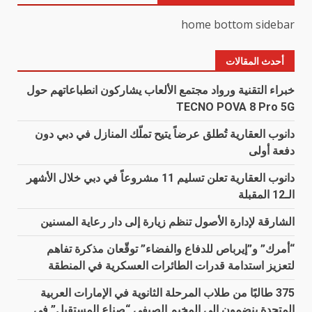
home bottom sidebar
أحدث المقالات
خبراء التقنية ورواد مجتمع الألعاب يشاركون انطباعاتهم حول
TECNO POVA 8 Pro 5G
دانوب العقارية تُطلق عرضاً يتيح تملّك المنازل في دبي دون
دفعة أولى
دانوب العقارية تعلن تسليم 11 مشروعاً في دبي خلال الأشهر
الـ12 المقبلة
الشارقة لإدارة الأصول تنظم زيارة إلى دار رعاية المسنين
“أمرك” و”إيرباص للدفاع والفضاء” توقّعان مذكرة تفاهم
لتعزيز استدامة قدرات الطائرات العسكرية في المنطقة
375 طالبًا من طلاب المرحلة الثانوية في الإمارات العربية
المتحدة ينضمون إلى المخيم الصيفي “صناع المستقبل” في