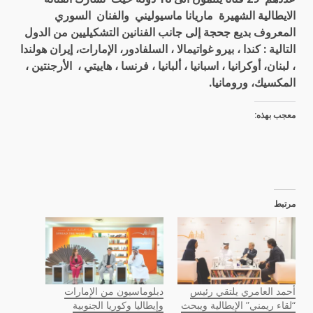
الايطالية الشهيرة ماريانا ماسيوليني والفنان السوري
المعروف بديع جحجة إلى جانب الفنانين التشكيليين من الدول
التالية : كندا ، بيرو غواتيمالا ، السلفادور، الإمارات، إيران هولندا
، لبنان، أوكرانيا ، اسبانيا ، ألبانيا ، فرنسا ، هاييتي ، الأرجنتين ،
المكسيك، ورومانيا.
معجب بهذه:
مرتبط
أحمد العامري يلتقي رئيس
دبلوماسيون من الإمارات
“لقاء ريمني” الإيطالية ويبحث
وإيطاليا وكوريا الجنوبية