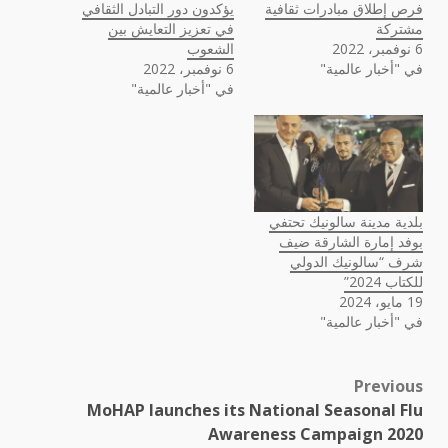
فرص إطلاق مبادرات ثقافية
يؤكدون دور التبادل الثقافي
مشتركة
في تعزيز التعايش بين
6 نوفمبر، 2022
الشعوب
في "أخبار عالمية"
6 نوفمبر، 2022
في "أخبار عالمية"
بلدية مدينة سالونيك تحتفي
بوفد إمارة الشارقة ضيف
شرف “سالونيك الدولي
للكتاب 2024”
19 مايو، 2024
في "أخبار عالمية"
Previous
Post
MoHAP launches its National Seasonal Flu
navigation
Awareness Campaign 2020