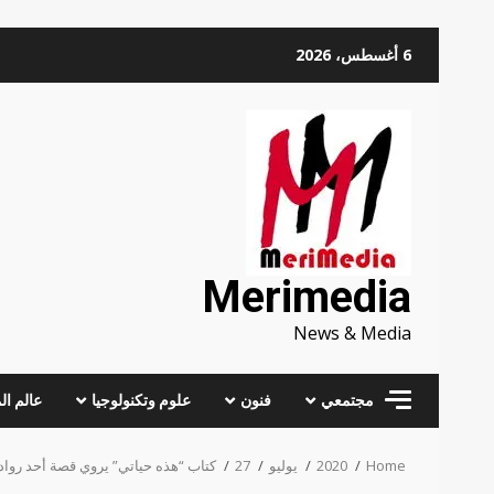
Skip
6 أغسطس، 2026
to
content
Merimedia
News & Media
مجتمعي
فنون
علوم وتكنولوجيا
عالم ال
Home
2020
يوليو
27
كتاب “هذه حياتي” يروي قصة أحد رواد