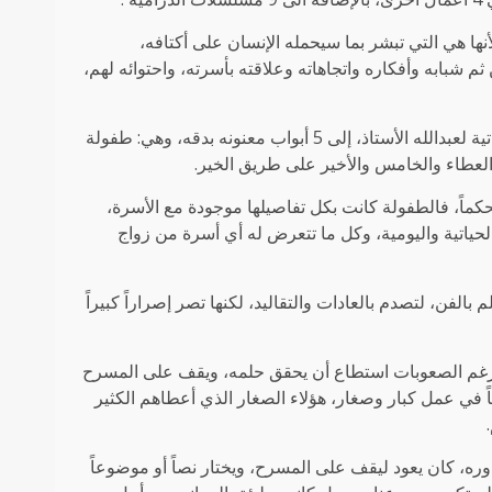
أنها هي التي تبشر بما سيحمله الإنسان على أكتافه،
ثم شبابه وأفكاره واتجاهاته وعلاقته بأسرته، واحتوائه لهم،
وقامت مؤلفة رواية ” هذه حياتي” الأستاذة مريم ملا، بتقسم السيرة الذاتية لعبدالله الأستاذ، إلى 5 أبواب معنونه بدقه، وهي: طفولة
العطاء والخامس والأخير على طريق الخير.
ماً، فالطفولة كانت بكل تفاصيلها موجودة مع الأسرة،
لحياتية واليومية، وكل ما تتعرض له أي أسرة من زواج
الفن، لتصدم بالعادات والتقاليد، لكنها تصر إصراراً كبيراً
ل، ورغم الصعوبات استطاع أن يحقق حلمه، ويقف على المسرح
اً في عمل كبار وصغار، هؤلاء الصغار الذي أعطاهم الكثير
.
وره، كان يعود ليقف على المسرح، ويختار نصاً أو موضوعاً