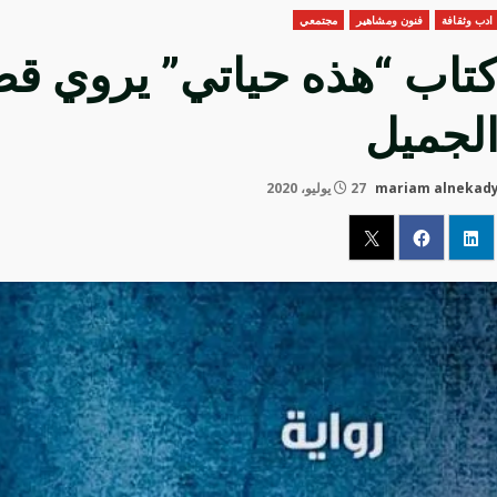
ادب وثقافة
فنون ومشاهير
مجتمعي
تاب “هذه حياتي” يروي قص
لجميل
mariam alnekad
27 يوليو، 2020