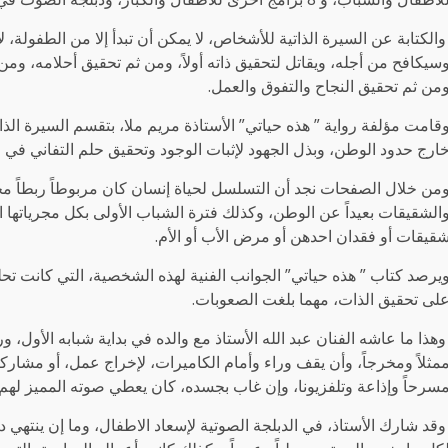
الكتابة عن السيرة الذاتية للأشخاص، لا يمكن أن تبدأ إلا من الطفولة، ل
سيكافح من أجله، ويقاتل لتحقيق ذاته أولاً، ومن ثم تحقيق أحلامه، ومن 
من ثم تحقيق النجاح والتفوق والعمل.
ارج حدود الوطن، وبذل الجهود لإثبات الوجود وتحقيق حلم التفاني في 
من خلال الصفحات نجد أن التسلسل لحياة إنسان كان مربوطاً ربطاً محك
الشقيقات بعيداً عن الوطن، وكذلك فترة الشباب الأولى بكل مجرياتها ا
قيقات أو فقدان احدهن أو مرض الأب أو الأم.
يرصد كتاب ” هذه حياتي” الجوانب الفنية لهذه الشخصية، التي كانت تحلم ب
لى تحقيق الذات، مهما بلغت الصعوبات.
هذا ما عاشه الفنان عبد الله الأستاذ مع والده في بداية شبابه الأو
مثلاً ومخرجاً، وأن يقف وراء وأمام الكاميرات، لإخراج عمل، أو مشارك
سرحاً وإذاعة وتلفزيونا، وإن غاب بجسده، كان يعطي صوته المميز لهم
قد شارك الأستاذ، في الدبلجة الصوتية لإسعاد الاطفال، وما إن ينتهي د