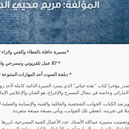
*مسيرة حافلة بالعطاء والفني واثراء ا
* 87 عمل تلفزيوني ومسرحي واذاعي للكبار والصغار
* دبلجة الصوت أحد المهارات المتنوعة
در مؤخرا كتاب ” هذه حياتي” الذي يسرد السيرة الذاتية كاملة لأحد رو
لاماراتي وخاصة في مجال المسرح والإخراج، هو الفنان والإعلامي الإمارا
يرصد الكتاب، الجوانب الشخصية والعائلية والفنية والإنسانية والعملية 
لا في تجربته، لتغطي تلك الجوانب، ويأتي بصبغة ممتعة متفردة.
أطفال والشباب، و 8 برامج أخرى للأطفال والكبار، ودبلجة الصوت في 4 أعمال أخرى، بالإضافة الى 9 مسلسلات الدرامية .