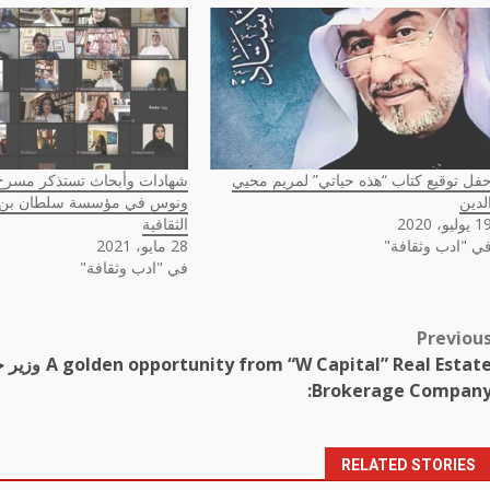
فل توقيع كتاب “هذه حياتي” لمريم محيي
شهادات وأبحاث تستذكر مسرح 
لدين
ونوس في مؤسسة سلطان بن 
يوليو، 2020
الثقافية
ي "ادب وثقافة"
28 مايو، 2021
في "ادب وثقافة"
Previou
Pos
A golden opportunity from “W Capital” Real Estat
وزير خ
navigatio
Brokerage Company
RELATED STORIES