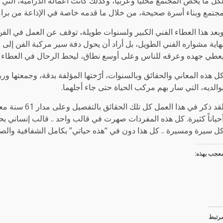
كل ما يخص المجتمع محلياً وعربياً، وكذلك كانت أعماله الدرامية، التي
جتمع وبناء أسرة صحيحة، من خلال ما قدمه خاصة في الإذاعة من برا
بعد هذا العطاء الفني الكبير ولسنوات طويلة، توقف عن العمل في الفن، 
هاية مشواره الفني الطويل، بل أراد أن يحول دفة سير مركبة الفن إلى ا
عطي جهده وعرقه للناس وعلى أوسع نطاق، ليحط الرحال في العطاء من
ل هذه المعاني والحقائق وبالسنوات، أرّختها المؤلفة بدقة، وجمعتها ورب
والديه، التي سار بهم مركب الحياة حتى جاء أجلهما.
لقد ذكر في هذا 
حياناً كثيرة. كل هذه المفردات صهرت في قالب واحد .. قالب إنساني بحت 
ل سيرة ومسيرة .. كل هذا دون في “هذه حياتي” بكامل الشفافية والص
عجب بهذه:
رتبط