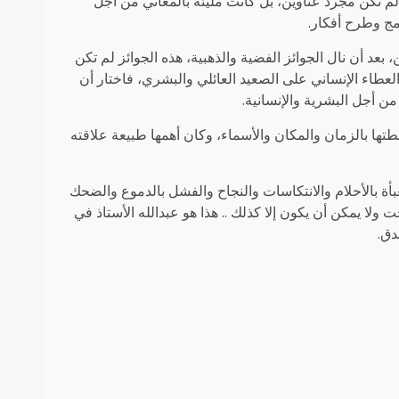
 لم تكن مجرد عناوين، بل كانت مليئة بالمعاني من أجل
مج وطرح أفكار.
بعد أن نال الجوائز الفضية والذهبية، هذه الجوائز لم تكن
لعطاء الإنساني على الصعيد العائلي والبشري، فاختار أن
 أجل البشرية والإنسانية.
طتها بالزمان والمكان والأسماء، وكان أهمها طبيعة علاقته
العمل كل تلك الحقائق بالتفصيل وعلى مدار 61 سنة معبأة بالأحلام والانتكاسات والنجاح والفشل بالدموع والضحك
ولا يمكن أن يكون إلا كذلك .. هذا هو عبدالله الأستاذ في
دق.