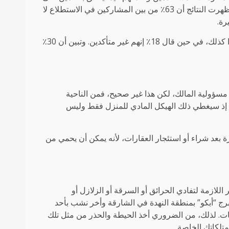
المنازل، أن التأمين خارج أولويات الباحثين عن المنازل في الإمارات. وأظهرت النتائج أن 63٪ من بين المشاركين في الاستطلاع لا
رة.
وعند سؤالهم عما إذا كانوا مهتمين بتأمين المنازل، صرح 75٪ أنهم ليسوا كذلك، في حين قال 18٪ إنهم غير متأكدين. وتبين أن 30٪
 مسؤولية المالك، لكن هذا غير صحيح، فمن الناحية
رهنه، إذ سيغطي ذلك الهيكل المادي للمنزل فقط وليس
 بعد شراء أو استئجار العقارات، لأنه يمكن أن يحمي من
اللازمة لتفادي الحرائق أو السرقة أو الزلازل أو
برج “أبكو” بمنطقة النهدة في الشارقة وأخر نشب بأحد
بات. لذلك، من الضروري أخذ الحيطة والحذر من مثل تلك