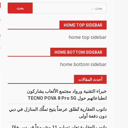
البحث
عن:
خ
HOME TOP SIDEBAR
ق
home top sidebar
y
HOME BOTTOM SIDEBAR
home bottom sidebar
أحدث المقالات
خبراء التقنية ورواد مجتمع الألعاب يشاركون
انطباعاتهم حول TECNO POVA 8 Pro 5G
دانوب العقارية تُطلق عرضاً يتيح تملّك المنازل في دبي
دون دفعة أولى
دانوب العقارية تعلن تسليم 11 مشروعاً في دبي خلال