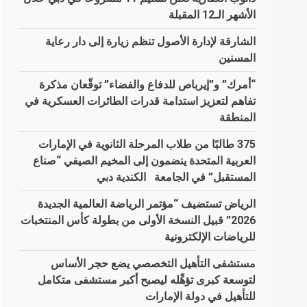
الأشهر الـ12 المقبلة
الشارقة لإدارة الأصول تنظم زيارة إلى دار رعاية
المسنين
“أمرك” و”إيرباص للدفاع والفضاء” توقّعان مذكرة
تفاهم لتعزيز استدامة قدرات الطائرات العسكرية في
المنطقة
375 طالبًا من طلاب المرحلة الثانوية في الإمارات
العربية المتحدة ينضمون إلى المخيم الصيفي “صناع
المستقبل” في الجامعة الكندية دبي
الرياض تستضيف “مؤتمر الرياضة العالمية الجديدة
2026” قبيل النسخة الأولى من بطولة كأس المنتخبات
للرياضات الإلكترونية
مستشفى التأهيل التخصصي يضع حجر الأساس
لتوسعة كبرى تؤهِّله ليصبح أكبر مستشفى متكامل
للتأهيل في دولة الإمارات