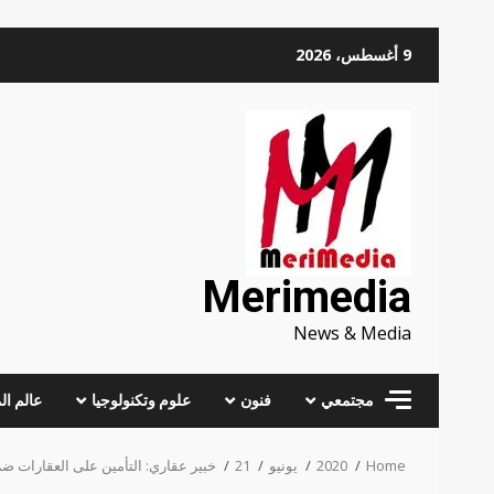
Skip
9 أغسطس، 2026
to
content
Merimedia
News & Media
مجتمعي
فنون
علوم وتكنولوجيا
عالم ال
Home
2020
يونيو
21
خبير عقاري: التأمين على العقارات 