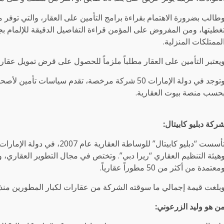
طالب بضرورة الاهتمام بقراءة برامج التأمين على العقار، والتي توف
غطيتها، ومن المفروض على المؤمن قراءة التفاصيل الدقيقة للإلمام بج
لممتلكات المنزلية.
يعتبر التأمين على العقار مطلباً ملزماً للحصول على قرض تمويل عقار
وتوجد في دولة الإمارات 50 شركة مرخصة، تقدم سياس
حسب منصة بيوت العقارية.
ركة دبليو كابيتال:
تأسست “دبليو كابيتال” للوساطة
هيئة التنظيم العقاري “ريرا دبي”. وتختص في مجال التطوير العقاري، وب
معتمدة من أكثر من 50 مطوراً عقارياً.
بلغت قيمة إجمالي ما سوقته الشركة من عقارات لكبار المطورين منذ تأسيسها حتى
ن هو وليد الزرعوني: