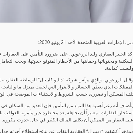
بي، الإمارات العربية المتحدة الأحد 21 يونيو 2020:
كد الخبير العقاري وليد الزرعوني، على ضرورة التأمين على العقارات في
لسكنية ومحتوياتها وحمايتها من الأخطار المتوقع حدوثها، ويجب التعام
ليست كمالية.
قال الزرعوني، والذي يرأس شركة “دبليو كابيتال” للوساطة العقارية، إن
لممتلكات الذي يغطّي الخسائر والأضرار التي لحقت بمنزل ما والناتجة ع
لف المسكن أو تضرره، حسب الشروط والاستثناءات الموضحة في الوثي
أضاف أنه رغم أهمية هذا النوع من التأمين فإن العديد من السكان في ال
ستئجار العقارات، معتبراً أن تجاهله يعد مخاطرة غير مأمونة العواقب 
لى العقار من الممكن أن يكلف المالك الكثير في حال حدوث مكروه.
مؤخراً كشفت “دوبيزل” العقارية النقاب عن نتائج استطلاع أجرته حول 