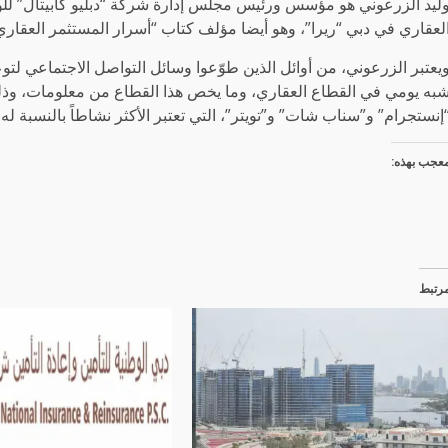
ليد الزرعوني هو مؤسس ورئيس مجلس إدارة شركة “دبليو كابيتال” لل
لعقاري في دبي “ريرا”، وهو أيضا مؤلف كتاب “أسرار المستثمر العقاري
يعتبر الزرعوني، من أوائل الذين طوّعوا وسائل التواصل الاجتماعي لتوع
به يومي في القطاع العقاري، وما يخص هذا القطاع من معلومات، وذل
إنستجرام” و”سناب شات” و”تويتر”، التي تعتبر الأكثر نشاطاً بالنسبة له.
عجب بهذه:
رتبط