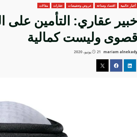
أخبار عالمية
اقتصاد وصناعة
عروض وتحفيضات
عقارات
مقالات
بير عقاري: التأمين على 
صوى وليست كمالية
mariam alnekad
21 يونيو، 2020