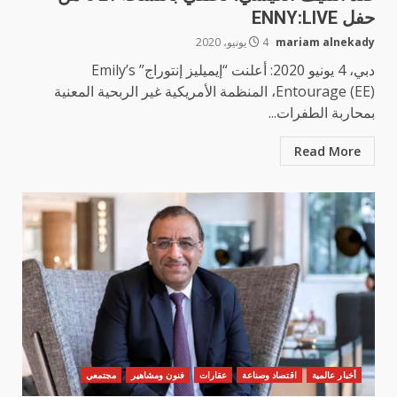
حفل ENNY:LIVE
mariam alnekady
4 يونيو، 2020
دبي، 4 يونيو 2020: أعلنت “إيميليز إنتوراج” Emily’s
Entourage (EE)، المنظمة الأمريكية غير الربحية المعنية
بمحاربة الطفرات...
Read More
أخبار عالمية
اقتصاد وصناعة
عقارات
فنون ومشاهير
مجتمعي