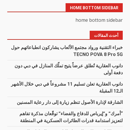
HOME BOTTOM SIDEBAR
home bottom sidebar
أحدث المقالات
خبراء التقنية ورواد مجتمع الألعاب يشاركون انطباعاتهم حول
TECNO POVA 8 Pro 5G
دانوب العقارية تُطلق عرضاً يتيح تملّك المنازل في دبي دون
دفعة أولى
دانوب العقارية تعلن تسليم 11 مشروعاً في دبي خلال الأشهر
الـ12 المقبلة
الشارقة لإدارة الأصول تنظم زيارة إلى دار رعاية المسنين
“أمرك” و”إيرباص للدفاع والفضاء” توقّعان مذكرة تفاهم
لتعزيز استدامة قدرات الطائرات العسكرية في المنطقة