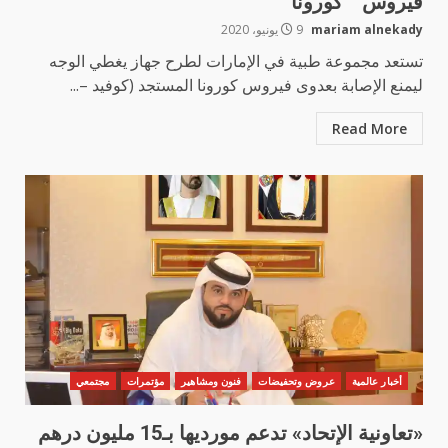
فيروس ” كورونا
mariam alnekady
9 يونيو، 2020
تستعد مجموعة طبية في الإمارات لطرح جهاز يغطي الوجه
ليمنع الإصابة بعدوى فيروس كورونا المستجد (كوفيد –...
Read More
أخبار عالمية
عروض وتحفيضات
فنون ومشاهير
مؤتمرات
مجتمعي
«تعاونية الإتحاد» تدعم مورديها بـ15 مليون درهم