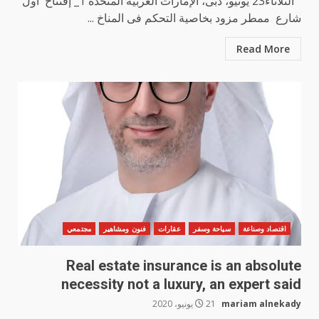
“ الثلاثاء23 يونيو، دبى، الإمارات العربية المتحدة 1_ إفتتاح أول
شارع ممطر مزود بخاصية التحكم فى المناخ ...
Read More
اقتصاد وصناعة
سياحة وسفر
عقارات
فنون ومشاهير
مجتمعي
Real estate insurance is an absolute
necessity not a luxury, an expert said
mariam alnekady
21 يونيو، 2020