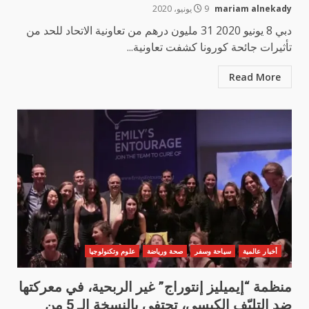
mariam alnekady
9 يونيو، 2020
دبي 8 يونيو 2020 31 مليون درهم من تعاونية الاتحاد للحد من
تأثيرات جائحة كورونا كشفت تعاونية...
Read More
أخبار عالمية
سياحة وسفر
صحة ورياضة
علوم وتكنولوجيا
منظمة “إيميليز إنتوراج” غير الربحية، في معركتها
ضد التليّف الكيسي، تحتفي بالنسخة الـ 5 من