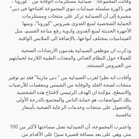
وقالت المجموعة: ” صيدلية مستلزمات الوقاية من ” كورونا”،
هي باكورة سلسلة صيدليات تنوي المجموعة افتتاحها في دبي”
مشيرة إلى أن الصيدلية تركز على منتجات ومستلزمات
الحماية الشخصية لمنع العدوى بفيروس “كورونا”، ومنها
الأجهزة الحديثة لمنع العدوى وادوية رفع مناعة الجسم، مثل
الفيتناميات بمختلف أنواعها، بالإضافة الى الملابس الواقية.
وذكرت ان موظفي الصيدلية يقدمون الارشادات الصحية
للعملاء حول النظام الغذائي والمعدات الطبية اللازمة لحمايتهم
من الفيروس المستجد.
وأفادت انه نظرا لقرب الصيدلية من ” دبي مارينا” فقد تم توفير
منتجات لصحة الجلد والوقاية من الشمس ومعقمات للأرضيات
والاسطح، مؤكدة ان الهدف الرئيسي لافتتاح هذه الشخصية
بتلك المواصفات، هو حماية الناس والمجتمع بالدرجة الأولى
والحصول على منتجات وخدمات الرعاية الصحية بأسعار
تنافسية.
واعتبرت المجموعة، أن الصيدلية تصل مساحتها لأكثر من 100
متر، وهي على بعد مسافة قصيرة سيرًا على الأقدام من