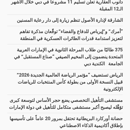
دانوب العقارية تعلن تسليم 11 مشروعاً في دبي خلال الأشهر
الـ12 المقبلة
الشارقة لإدارة الأصول تنظم زيارة إلى دار رعاية المسنين
“أمرك” و”إيرباص للدفاع والفضاء” توقّعان مذكرة تفاهم
لتعزيز استدامة قدرات الطائرات العسكرية في المنطقة
375 طالبًا من طلاب المرحلة الثانوية في الإمارات العربية
المتحدة ينضمون إلى المخيم الصيفي “صناع المستقبل” في
الجامعة الكندية دبي
الرياض تستضيف “مؤتمر الرياضة العالمية الجديدة 2026”
قبيل النسخة الأولى من بطولة كأس المنتخبات للرياضات
الإلكترونية
مستشفى التأهيل التخصصي يضع حجر الأساس لتوسعة كبرى
تؤهِّله ليصبح أكبر مستشفى متكامل للتأهيل في دولة الإمارات
حضانة أوركارد البريطانية تحتفل بمرور 20 عاماً على تأسيسها
بإطلاق أكاديمية الذكاء الاصطناعي