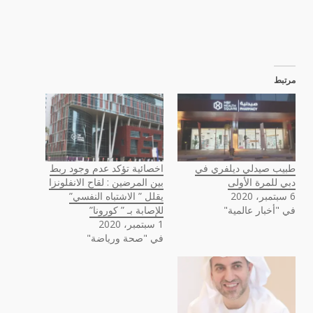
مرتبط
طبيب صيدلي ديلفري في
اخصائية تؤكد عدم وجود ربط
دبي للمرة الأولى
بين المرضين : لقاح الانفلونزا
6 سبتمبر، 2020
يقلل ” الاشتباه النفسي”
في "أخبار عالمية"
للإصابة بـ ” كورونا”
1 سبتمبر، 2020
في "صحة ورياضة"