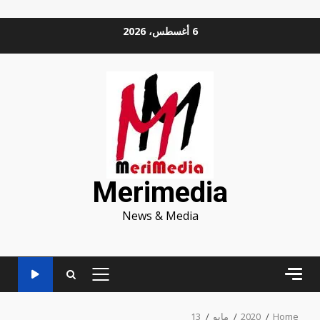
Ski
6 أغسطس، 2026
t
conten
Merimedia
News & Media
PRIMARY
MENU
Home
2020
مايو
13