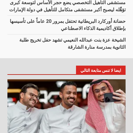
مستشفى التأهيل التخصصي يضع حجر الأساس لتوسعة كبرى
تؤهِّله ليصبح أكبر مستشفى متكامل للتأهيل في دولة الإمارات
حضانة أوركارد البريطانية تحتفل بمرور 20 عاماً على تأسيسها
بإطلاق أكاديمية الذكاء الاصطناعي
الشيخة عزة بنت عبدالله النعيمي تشهد حفل تخريج طلبة
الثانوية بمدرسة منارة الشارقة
ايضا لا تنس متابعة التالي