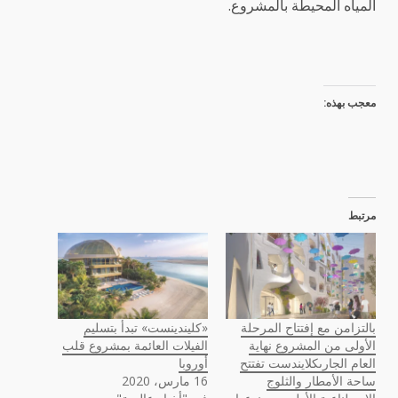
المياه المحيطة بالمشروع.
معجب بهذه:
مرتبط
بالتزامن مع إفتتاح المرحلة
«كليندينست» تبدأ بتسليم
الأولى من المشروع نهاية
الفيلات العائمة بمشروع قلب
العام الجارىكلايندست تفتتح
أوروبا
ساحة الأمطار والثلوج
16 مارس، 2020