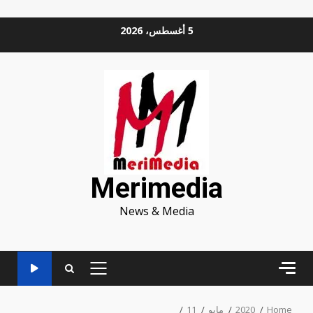
Ski
5 أغسطس، 2026
t
conten
Merimedia
News & Media
PRIMARY
MENU
Home
2020
مايو
11