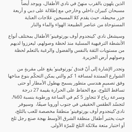
الذين يلهون بالقرب منهنّ في نادي الأطفال، ويوجد أيضاً
مسبحان كبيران داخلي وخارجي مع إطلالة على دبي و أربعة
جزر محيطة، حيث يقدم كلا المسبحين علاجات العناية
المستوحاة من عناصر الطبيعة: الهواء والماء والنار
وسيشغل نادي ’كينجدوم أوف بورتوفينو‘ الأطفال بمختلف أنواع
الأنشطة الترفيهية المسلية منذ لحظة وصولهم، ليعززوا لديهم
من مستويات الثقة بالنفس والفضول والرغبة بالتعلم لحظة
وصولهم أرض الجزيرة.
وتجدر الإشارة إلى أنّ فندق ’بورتوفينو‘ يقع على مقربةٍ من
الشوارع الممتدة لمسافة 1 كم والتي يمكن التحكّم بنوع مناخها
وفق تصميمٍ هندسي متطور يسمح بهطول الأمطار أو حتى
تساقط الثلوج، مع الحفاظ على الحرارة بقيمة 27 درجة
وسرعة رياح لا تتجاوز 5 كم في الساعة ورطوبة بنسبة 60%،
لتجسّد الطقس الحقيقي في جنوب أوروبا صيفًا، وسيوفر
نادى’كينجدوم أوف بورتوفينو‘ منطقةً مخصصة للعب بالثلج،
حيث يختبر أطفال منطقة الشرق الأوسط بهجة صنع رجل ثلج
أو اختبار متعة ملائكة الثلج للمرّة الأولى.