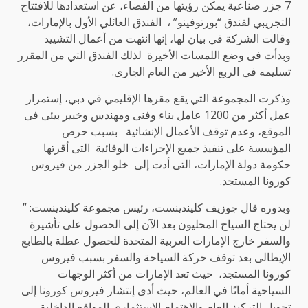
7 جزر صناعية يمكن رؤيتها من الفضاء، عن استعدادها للافتتاح
التجريبي لفندق “بورتوفينو” ، الفندق العائلي الأول بالإمارات،
وقالت الشركة في بيان لها، إنها انتهت من أعمال التشييد
وبدأت فى وضع اللمسات الأخيرة لذلك الفندق التي من المقرر
تسليمه فى الربع الأخير من العام الجارى.
وذكرت المجموعة التي يقع مقرها الإقليمي في دبي، إستمرار
عمل أكثر من 1200 عامل بناء وفنى ومهندس وخبير بيئى فى
الموقع، وعدم توقف الأعمال الإنشائية بسبب حرص
المؤسسة على تنفيذ جميع الإجراءات الوقائية التى أقرتها
حكومة دولة الإمارات، التى أدت إلى خلو الجزر من فيروس
كورونا المستجد.
وبدوره قال جوزيف كليندينست، رئيس مجموعة كليندينست: ”
لن يحتاج السياح المحليون بعد الآن إلى الحصول على تأشيرة
والسفر خارج الإمارات العربية المتحدة للحصول عطلة بالطابع
الإيطالى بعد توقف حركة السياحة والسفر بسبب فيروس
كورونا المستجد، حيث تعد الإمارات من أكثر الوجهات
السياحية أمانًا في العالم، حيث أدى إنتشار فيروس كورونا إلى
تحويل التركيز العام والاهتمام الإستثمارى المواقع الداخلية