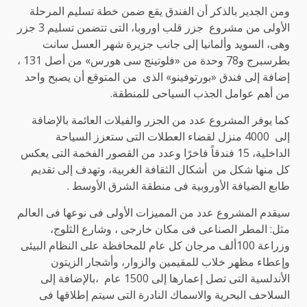
ومن الجدير بالذكر أن الفندق يقع ضمن خطة تسليم المرحلة
الأولى من مشروع جزر قلب اوروبا، التى تتضمن تسليم 3 جزر
وهى، السويد وألمانيا إلى جانب جزيرة شهر العسل سانت
بطرسبرج و78 وحدة من «فلوتينج سى هورس» من أصل 131 ،
إضافة إلى فندق «بورتوفينو» الذى من المتوقع أن يصبح واحد
من أهم عوامل الجذب السياحى للمنطقة.
كما يوفر المشروع عدد من الجزر والفيلات العائمة بالإضافة
إلى 4000 منزل لقضاء العطلات التى ستعزز السياحة
الداخلية، 15 فندقاً فاخرًا وعدد من القصور الفخمة التى يعكس
كل منها شكل من أشكال الثقافة الغربية، وتهدف إلى تقديم
طابع الضيافة الأوروبية فى منطقة الشرق الأوسط .
سيقدم المشروع عدد من المميزات الأولى فى نوعها فى العالم
مثل: المطر الصناعى فى مكان خارجى ، وشارع الثلوج،
وزراعة 100ألف مرجان كل عام للمحافظة على النظام البيئى
وإعطاء مظهر خلاب للمقيمين والزوار، وأشجار الزيتون
الأندلسية التى تصل إعمارها إلى 1500 عام ،بالإضافة إلى
السلاحف البحرية والاسماك النادرة التى سيتم إطلاقها فى