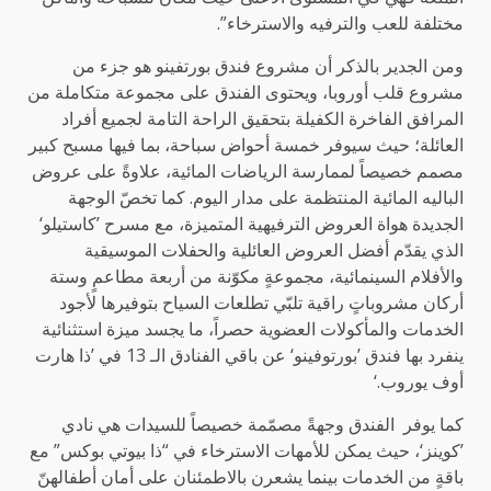
مختلفة للعب والترفيه والاسترخاء”.
ومن الجدير بالذكر أن مشروع فندق بورتفينو هو جزء من
مشروع قلب أوروبا، ويحتوى الفندق على مجموعة متكاملة من
المرافق الفاخرة الكفيلة بتحقيق الراحة التامة لجميع أفراد
العائلة؛ حيث سيوفر خمسة أحواض سباحة، بما فيها مسبح كبير
مصمم خصيصاً لممارسة الرياضات المائية، علاوةً على عروض
الباليه المائية المنتظمة على مدار اليوم. كما تخصّ الوجهة
الجديدة هواة العروض الترفيهية المتميزة، مع مسرح ’كاستيلو‘
الذي يقدّم أفضل العروض العائلية والحفلات الموسيقية
والأفلام السينمائية، مجموعةٍ مكوّنة من أربعة مطاعمٍ وستة
أركان مشروباتٍ راقية تلبّي تطلعات السياح بتوفيرها لأجود
الخدمات والمأكولات العضوية حصراً، ما يجسد ميزة استثنائية
ينفرد بها فندق ’بورتوفينو‘ عن باقي الفنادق الـ 13 في ’ذا هارت
أوف يوروب.‘
كما يوفر الفندق وجهةً مصمّمة خصيصاً للسيدات هي نادي
’كوينز‘، حيث يمكن للأمهات الاسترخاء في “ذا بيوتي بوكس” مع
باقةٍ من الخدمات بينما يشعرن بالاطمئنان على أمان أطفالهنّ