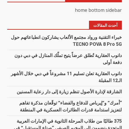
home bottom sidebar
أحدث المقالات
خبراء التقنية ورواد مجتمع الألعاب يشاركون انطباعاتهم حول
TECNO POVA 8 Pro 5G
دانوب العقارية تُطلق عرضاً يتيح تملّك المنازل في دبي دون
دفعة أولى
دانوب العقارية تعلن تسليم 11 مشروعاً في دبي خلال الأشهر
الـ12 المقبلة
الشارقة لإدارة الأصول تنظم زيارة إلى دار رعاية المسنين
“أمرك” و”إيرباص للدفاع والفضاء” توقّعان مذكرة تفاهم
لتعزيز استدامة قدرات الطائرات العسكرية في المنطقة
375 طالبًا من طلاب المرحلة الثانوية في الإمارات العربية
المتحدة ينضمون إلى المخيم الصيفي “صناع المستقبل” في