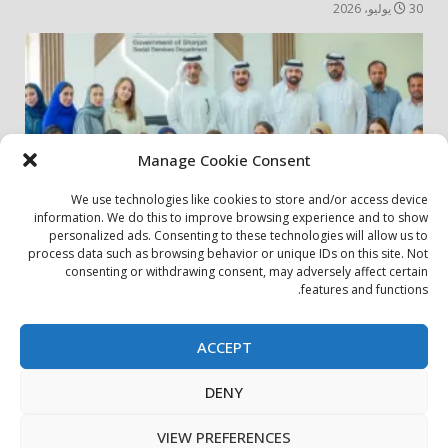
30 يوليو، 2026
Manage Cookie Consent
We use technologies like cookies to store and/or access device
information. We do this to improve browsing experience and to show
personalized ads. Consenting to these technologies will allow us to
أخبار المجتمع
مجتمعي
process data such as browsing behavior or unique IDs on this site. Not
consenting or withdrawing consent, may adversely affect certain
الشارقة لإدارة الأصول تنظم زيارة إلى دار رعاية المسنين
features and functions.
24 يوليو، 2026
ACCEPT
بيان الخصوصية
سياسة ملفات تعريف الارتباط
اتصل بنا
DENY
حول الموقع
Copyright © All rights reserved.
|
DarkNews
by AF
VIEW PREFERENCES