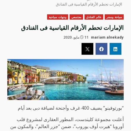
الإمارات تحطم الأرقام القياسية فى الفنادق
سياحة وسفر
عالم الفنادق
مجتمعي
وجهات سياحية
الإمارات تحطم الأرقام القياسية فى الفنادق
mariam alnekady
11 مايو، 2020
“بورتوفينو” يضيف 400 غرف وأجنحة لضيافة دبى بعد أيام
أعلنت مجموعة كليندست، المطور العقارى لمشروع قلب
أوروبا “هيرت أوف يوروب”، ضمن “جزر العالم”، والمكون من