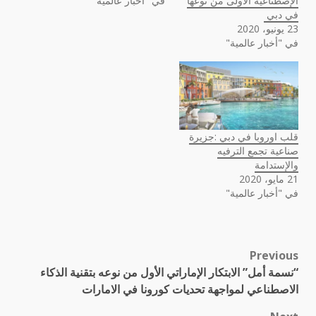
الإصطناعية الأولى من نوعها
في "أخبار عالمية"
في دبي
23 يونيو، 2020
في "أخبار عالمية"
قلب اوروبا في دبي :جزيرة
صناعية تجمع الترفيه
والإستدامة
21 مايو، 2020
في "أخبار عالمية"
Previous
Post
“نسمة أمل” الابتكار الإماراتي الأول من نوعه بتقنية الذكاء
navigation
الاصطناعي لمواجهة تحديات كورونا في الامارات