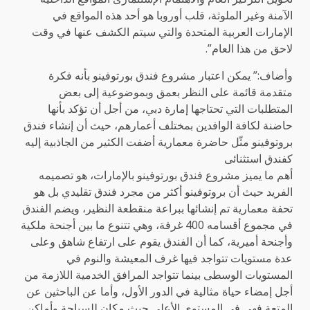
الآمنة وغير الملوثة، قلب أوروبا هو أحد هذه المواقع في
الإمارات العربية المتحدة والتي سيتم الكشف عنها في وقت
لاحق من هذا العام”.
وأضاف:” يمكن اعتبار مشروع فندق بورتوفينو بأنه فكرة
متقدمة قائمة على النظر بعمق وبموضوعية إلى بعض
المتطلبات التي تحتاجها إمارة دبي، من أجل أن تؤكد بأنها
حاضنة لكافة الوافدين بمختلف أعمارهم، حيث أن إنشاء فندق
بروتوفينو مثّل حاضرة معمارية أضفت الكثير من الجاذبية إليه
كفندق استثنائى
أهم ما يميز مشروع فندق بورتوفينو بالإمارات، هو تصميمه
الفريد حيث أن بروتوفينو أكثر من مجرد فندق تقليدي بل هو
تحفة معمارية تم إنشائها ببراعة منقطعة النظير، ويضم الفندق
في مجموع أقسامه 400 غرفة، وهي تتنوع ما بين أجنحة ملكية
وأجنحة أميرية، كما أن الفندق يقوم على ارتفاع شاهق وعلى
عدة مستويات تتواجد فيها غرف المعيشة والنوم في
المستويات الوسطى بينما تتواجد المرافق الخدمية اللازمة من
أجل إمضاء حياة مثالية في الدور الأول، وأما عن الباحثين عن
المتعة فهي في المستوى الأعلى حيث مكان للسباحة وأماكن