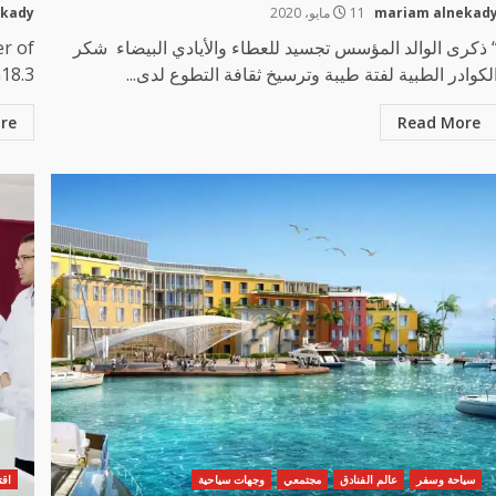
mariam alnekad
11 مايو، 2020
ekady
 ذكرى الوالد المؤسس تجسيد للعطاء والأيادي البيضاء شكر
r of
لكوادر الطبية لفتة طيبة وترسيخ ثقافة التطوع لدى...
.3...
re
Read More
سياحة وسفر
عالم الفنادق
مجتمعي
وجهات سياحية
اقت