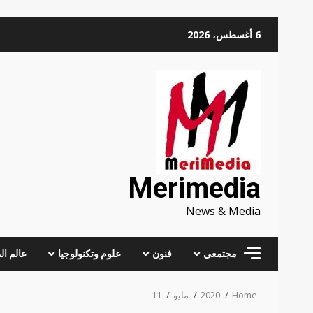
Skip
6 أغسطس، 2026
to
content
Merimedia
News & Media
مجتمعي
فنون
علوم وتكنولوجيا
عالم ال
Home
2020
مايو
11