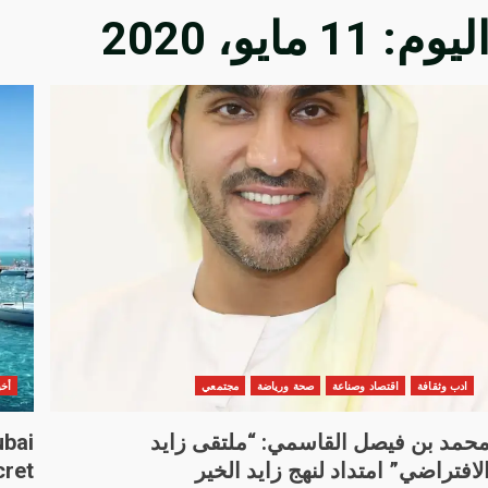
ليوم:
11 مايو، 2020
ادب وثقافة
اقتصاد وصناعة
صحة ورياضة
مجتمعي
أخب
حمد بن فيصل القاسمي: “ملتقى زايد
ubai
لافتراضي” امتداد لنهج زايد الخير
cret