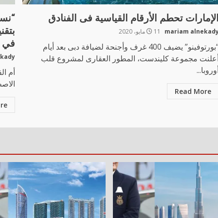
لإمارات تحطم الأرقام القياسية فى الفنادق
“نسم
بتقن
mariam alnekad
11 مايو، 2020
في ا
“بورتوفينو” يضيف 400 غرف وأجنحة لضيافة دبى بعد أيام
ekady
علنت مجموعة كليندست، المطور العقارى لمشروع قلب
وروبا...
الاصط
Read More
re