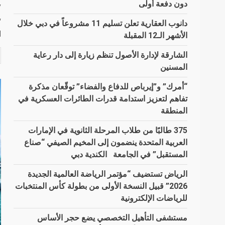
دون دفعة أولى
y
“
دانوب العقارية تعلن تسليم 11 مشروعاً في دبي خلال
ا
الأشهر الـ12 المقبلة
الشارقة لإدارة الأصول تنظم زيارة إلى دار رعاية
المسنين
“أمرك” و”إيرباص للدفاع والفضاء” توقّعان مذكرة
تفاهم لتعزيز استدامة قدرات الطائرات العسكرية في
المنطقة
375 طالبًا من طلاب المرحلة الثانوية في الإمارات
العربية المتحدة ينضمون إلى المخيم الصيفي “صناع
المستقبل” في الجامعة الكندية دبي
الرياض تستضيف “مؤتمر الرياضة العالمية الجديدة
2026” قبيل النسخة الأولى من بطولة كأس المنتخبات
للرياضات الإلكترونية
مستشفى التأهيل التخصصي يضع حجر الأساس