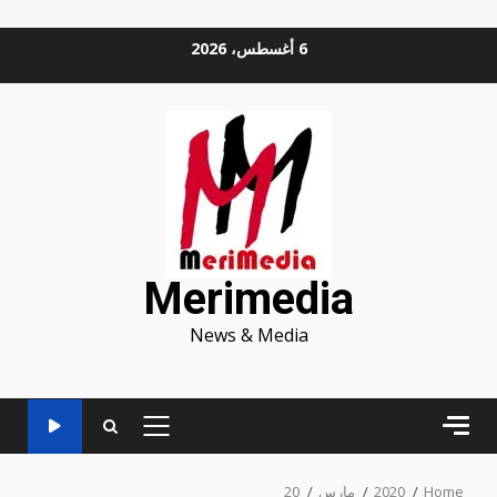
Ski
6 أغسطس، 2026
t
conten
Merimedia
News & Media
PRIMARY
MENU
Home
2020
مارس
20