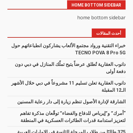
HOME BOTTOM SIDEBAR
home bottom sidebar
أحدث المقالات
خبراء التقنية ورواد مجتمع الألعاب يشاركون انطباعاتهم حول
TECNO POVA 8 Pro 5G
دانوب العقارية تُطلق عرضاً يتيح تملّك المنازل في دبي دون
دفعة أولى
دانوب العقارية تعلن تسليم 11 مشروعاً في دبي خلال الأشهر
الـ12 المقبلة
الشارقة لإدارة الأصول تنظم زيارة إلى دار رعاية المسنين
“أمرك” و”إيرباص للدفاع والفضاء” توقّعان مذكرة تفاهم
لتعزيز استدامة قدرات الطائرات العسكرية في المنطقة
375 طالبًا من طلاب المرحلة الثانوية في الإمارات العربية