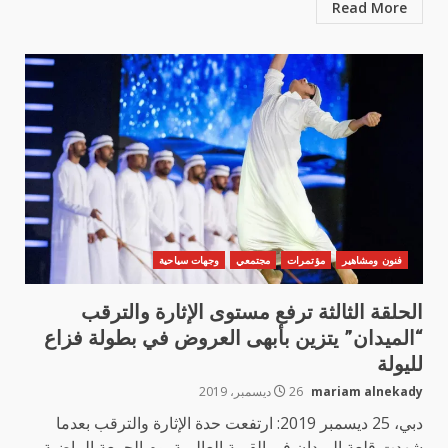
Read More
فنون ومشاهير
مؤتمرات
مجتمعي
وجهات سياحية
الحلقة الثالثة ترفع مستوى الإثارة والترقب
“الميدان” يتزين بأبهى العروض في بطولة فزاع
لليولة
mariam alnekady
26 ديسمبر، 2019
دبي، 25 ديسمبر 2019: ارتفعت حدة الإثارة والترقب بعدما
شهدت قلعة الميدان في القرية العالمية يوم الجمعة الماضية