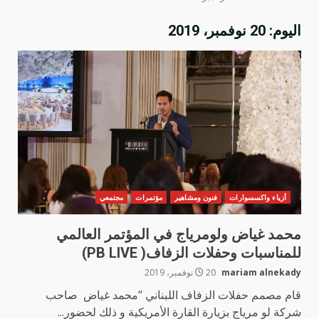
اليوم:
20 نوفمبر، 2019
أزياء واكسسوارات
فنون ومشاهير
مؤتمرات
مجتمعي
محمد غياض ولومرياج في المؤتمر العالمي
للمناسبات وحفلات الزفاف( PB LIVE)
mariam alnekady
20 نوفمبر، 2019
قام مصمم حفلات الزفاف اللبناني “محمد غیاض صاحب
شركة لو مریاج بزیارة القارة الأمريكية و ذلك لحضور...