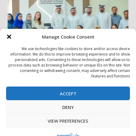
Manage Cookie Consent
We use technologies like cookies to store and/or access device
information. We do this to improve browsing experience and to show
personalized ads. Consenting to these technologies will allow us to
أخبار المجتمع
مجتمعي
process data such as browsing behavior or unique IDs on this site. Not
consenting or withdrawing consent, may adversely affect certain
الشارقة لإدارة الأصول تنظم زيارة إلى دار رعاية المسنين
features and functions.
24 يوليو، 2026
ACCEPT
بيان الخصوصية
سياسة ملفات تعريف الارتباط
اتصل بنا
DENY
حول الموقع
Copyright © All rights reserved.
|
DarkNews
by AF
VIEW PREFERENCES
themes.
بيان الخصوصية