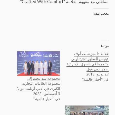
تتماشي مع مفهوم العلامة “Crafted With Comfort”
معجب بهذه:
مرتبط
علامة ذا ميرشانت أوف
فينيس للعطور تفتتح أولى
متاجرها في السوق الإماراتية
ضمن دبي مول
27 يونيو، 2018
مجموعة يتيم تنضم إلى
في "أخبار عالمية"
مجموعة العلامات التجارية
الكبرى في “دبي آوتليت مول”
3 أغسطس، 2022
في "أخبار عالمية"