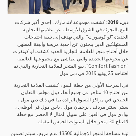
دبي، 2019:
كشفت مجموعة لاندمارك ، إحدى أكبر شركات
البيع بالتجزئة في الشرق الأوسط ، عن علامتها التجارية
الجديدة “لو كونفورت” والتي تهدف إلى تلبية احتياجات
المستهلكين الذين يبحثون عن أحذية مريحة وأنيقة المظهر.
خلال أفتتاح متجر للعلامة التجارية الجديد كشفت لو كونفرت
عن مجوعتها الجديدة والتي تتماشى مع مجموعتها العالمية
“Comfort Fashion”، يقع المتجر للعلامة التجارية والذي تم
افتتاحه 25 يونيو 2019 في دبي مول.
في المرحلة الأولى من خطة النمو ، كشفت العلامة التجارية
عن افتتاح 10 متاجر في جميع أنحاء دول مجلس التعاون
الخليجي في مراكز التسوق الرائدة بما في ذلك دبي مول ،
سيتي سنتر مردف ، برجمان مول ، ياس مول في أبوظبي ،
بوادي مول في العين على سبيل المثال لا الحصر. مع خطة
لافتتاح 30 متجر خلال السنوات الخمس المقبلة.
تبلغ مساحة المتجر الإجمالية 13500 قدم مربع ، سيتم تصميم