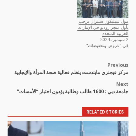
مول سيليكون سنترال يرحب
بأول متجر زوديو في الإمارات
العربية المتحدة
2 سبتمبر، 2024
في "عروض وتحفيضات"
Previous
Post
مركز فيجنري مايندست ينظم فعالية صحة المرأة والإيجابية
navigation
Next
جامعة دبي : 1600 طالب وطالبة يؤدون اختبار “الأمسات”
RELATED STORIES