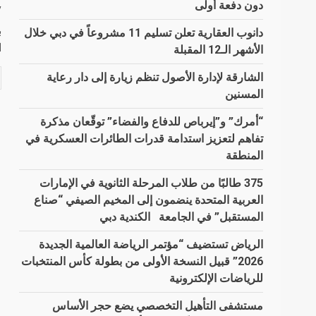
دون دفعة أولى
y
ب
دانوب العقارية تعلن تسليم 11 مشروعاً في دبي خلال
ا
الأشهر الـ12 المقبلة
الشارقة لإدارة الأصول تنظم زيارة إلى دار رعاية
المسنين
“أمرك” و”إيرباص للدفاع والفضاء” توقّعان مذكرة
تفاهم لتعزيز استدامة قدرات الطائرات العسكرية في
المنطقة
375 طالبًا من طلاب المرحلة الثانوية في الإمارات
العربية المتحدة ينضمون إلى المخيم الصيفي “صناع
المستقبل” في الجامعة الكندية دبي
الرياض تستضيف “مؤتمر الرياضة العالمية الجديدة
2026” قبيل النسخة الأولى من بطولة كأس المنتخبات
للرياضات الإلكترونية
مستشفى التأهيل التخصصي يضع حجر الأساس