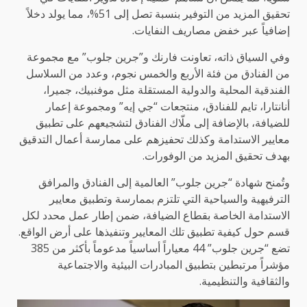
تحقيق المزيد من التوفير بنسبة تصل إلى 51%، مما يولد دخلاً
إضافياً عبر خفض مصاريف النفايات.
وفي السياق ذاته، تعاونت فارنك و”جرين جلوب” مع مجموعة
من الفنادق من فئة الأربع والخمس نجوم، وعدد من السلاسل
الفندقية المحلية والدولية المستقلة مثل موفنبيك، جميرا،
أنانتارا، تايم للفنادق، منتجعات “جي إيه” ومجموعة إعمار
للضيافة، بالإضافة إلى ملّاك الفنادق لتشجيعهم على تطبيق
معايير الاستدامة وكذلك تحفيزهم على ممارسة أعمال التدقيق
بهدف تحقيق المزيد من الوفورات.
وتُمنح شهادة “جرين جلوب” العالمية إلى الفنادق والمرافق
الترفيهية والسياحية التي تلتزم بممارسة وتطبيق معايير
الاستدامة الخاصة بقطاع الضيافة، ضمن إطار عمل محدد لكل
قسم حول كيفية تطبيق تلك المعايير وتنفيذها على أرض الواقع.
تضع “جرين جلوب” 44 معياراً أساسياً مدعوماً بأكثر من 385
مؤشراً مرتبطين بتطبيق المبادرات البيئية والاجتماعية
والثقافية والتنظيمية.