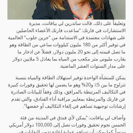
وتعليقاً على ذلك، قالت ساندرين لي بيافانت، مديرة
الاستشارات في فارنك: “ساعدت فارنك الأعضاء الحاصلين
على شهادات معتمدة في الاستدامة من “جرين جلوب” العالمية
في توفير أكثر من 180 مليون كيلووات ساعي من الطاقة وهو
ما تصل قيمته إلى نحو 20 مليون دولار، فضلاً عن ادخار ما
يقارب مليوني متر مكعب من المياه بما يعادل 5 ملايين دولار
على مدار السنوات العشر الماضية.
يمكن للمنشأة الواحدة توفير استهلاك الطاقة والمياه بنسبة
تتراوح ما بين 5٪ و20% وهو ما يضمن لها تحقيق وفورات كبيرة
في التكاليف المرتبطة بالمرافق، وذلك وفقاً للبيانات الصادرة
عن فارنك والمرتبطة بمعايير مراقبة أداء الفنادق، والتي تقدم
إرشادات توجيهية تساهم في إلغاء التكاليف أو خفضها”.
وأضاف لي بيافانت: “يمكن لأي فندق في المدينة من فئة
الخمس نجوم تحقيق وفورات تصل إلى 100,000 دولار أمريكي
سنوياً. كما يمكن أن تساهم عملية إعادة تدوير النفايات في