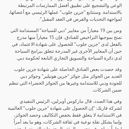
الوعي والتشجيع على تطبيق أفضل الممارسات المرتبطة
بالاستدامة. وستتابع “جرين جلوب” عملها الرئيسي مع أعضائها،
لمواجهة التحديات والفرص في العقد المقبل”.
ومن بين 19 معياراً من معايير “دبي للسياحة” المستدامة التي
تمنح بموجبها التراخيص للفنادق، فإن 15 معياراً منها مدرج
بالفعل لدى “جرين جلوب” للحصول على شهادة الاعتماد، في
حين أن المعايير الأخرى غير المدرجة تتعلق ببرامج السياحة
لدى دائرة السياحة والتسويق التجاري التابعة لحكومة دبي.
وقد حصدت بعض الفنادق الحاصلة على شهادة جرين جلوب
العديد من الجوائز مثل جوائز “جرين هوتيلير” وجوائز دبي
للجودة ودبي للاستدامة وغيرها من الجوائز الخضراء التي تنظم
ضمن الشركات.
وفي هذا الصدد، قال ماركوس أوبرلين، الرئيس التنفيذي
لشركة فارنك: “إن الحصول على شهادة “جرين جلوب” العالمية
في الاستدامة لا يتعلق فقط بخفض التكاليف وحصد الجوائز،
وإنما يشكل نقلة نوعية في ثقافة الشركات، وهو ما يعد أمراً
إيجابياً يساهم في تحسين البيئة والمجتمعات التي تعمل هذه