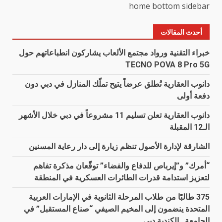
home bottom sidebar
أحدث المقالات
خبراء التقنية ورواد مجتمع الألعاب يشاركون انطباعاتهم حول
TECNO POVA 8 Pro 5G
دانوب العقارية تُطلق عرضاً يتيح تملّك المنازل في دبي دون
دفعة أولى
دانوب العقارية تعلن تسليم 11 مشروعاً في دبي خلال الأشهر
الـ12 المقبلة
الشارقة لإدارة الأصول تنظم زيارة إلى دار رعاية المسنين
“أمرك” و”إيرباص للدفاع والفضاء” توقّعان مذكرة تفاهم
لتعزيز استدامة قدرات الطائرات العسكرية في المنطقة
375 طالبًا من طلاب المرحلة الثانوية في الإمارات العربية
المتحدة ينضمون إلى المخيم الصيفي “صناع المستقبل” في
الجامعة الكندية دبي