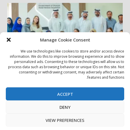
Manage Cookie Consent
We use technologies like cookies to store and/or access device
information. We do this to improve browsing experience and to show
personalized ads. Consenting to these technologies will allow us to
أخبار المجتمع
مجتمعي
process data such as browsing behavior or unique IDs on this site. Not
consenting or withdrawing consent, may adversely affect certain
الشارقة لإدارة الأصول تنظم زيارة إلى دار رعاية المسنين
features and functions.
24 يوليو، 2026
ACCEPT
بيان الخصوصية
سياسة ملفات تعريف الارتباط
اتصل بنا
DENY
حول الموقع
Copyright © All rights reserved.
|
DarkNews
by AF
VIEW PREFERENCES
themes.