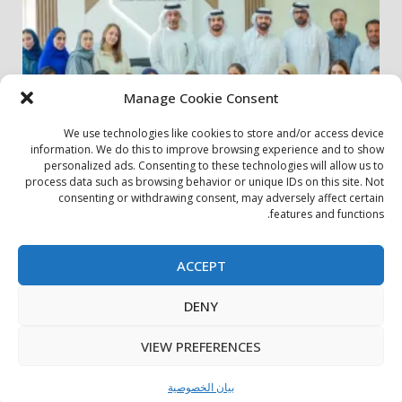
Manage Cookie Consent
We use technologies like cookies to store and/or access device
information. We do this to improve browsing experience and to show
personalized ads. Consenting to these technologies will allow us to
أخبار المجتمع
مجتمعي
process data such as browsing behavior or unique IDs on this site. Not
consenting or withdrawing consent, may adversely affect certain
الشارقة لإدارة الأصول تنظم زيارة إلى دار رعاية المسنين
features and functions.
24 يوليو، 2026
ACCEPT
بيان الخصوصية
سياسة ملفات تعريف الارتباط
اتصل بنا
DENY
حول الموقع
Copyright © All rights reserved.
|
DarkNews
by AF
VIEW PREFERENCES
themes.
بيان الخصوصية