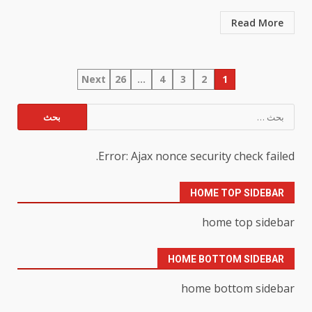
Read More
تعدد
Next
26
…
4
3
2
1
صفحات
البحث
عن:
المقالات
Error: Ajax nonce security check failed.
HOME TOP SIDEBAR
home top sidebar
HOME BOTTOM SIDEBAR
home bottom sidebar