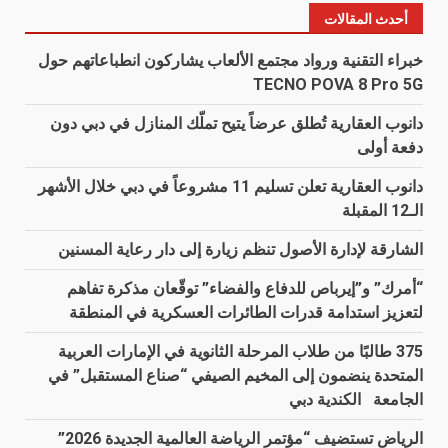
أحدث المقالات
خبراء التقنية ورواد مجتمع الألعاب يشاركون انطباعاتهم حول
TECNO POVA 8 Pro 5G
دانوب العقارية تُطلق عرضاً يتيح تملّك المنازل في دبي دون
دفعة أولى
دانوب العقارية تعلن تسليم 11 مشروعاً في دبي خلال الأشهر
الـ12 المقبلة
الشارقة لإدارة الأصول تنظم زيارة إلى دار رعاية المسنين
“أمرك” و”إيرباص للدفاع والفضاء” توقّعان مذكرة تفاهم
لتعزيز استدامة قدرات الطائرات العسكرية في المنطقة
375 طالبًا من طلاب المرحلة الثانوية في الإمارات العربية
المتحدة ينضمون إلى المخيم الصيفي “صناع المستقبل” في
الجامعة الكندية دبي
الرياض تستضيف “مؤتمر الرياضة العالمية الجديدة 2026”