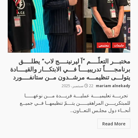
جامعات
مجتمعي
مختبـــر التعلّــــم “آ ليرنينــــج لاب” يطلــــق
برنامجـــــاً تدريبيــــاً فـــي الابتكـــار والقيــــادة
يتولـــى تنظيمـــه مرشــدون مــن ستانفــــورد
mariam alnekady
22 سبتمبر، 2025
تجربـــة تعليميــــة عمليـــة فريـــدة مـــن نوعهـــــا
للمبتكريــــن المراهقيـــــن يتـــمّ تنظيمهــا فــي جميــع
أنحــاء دول مجلـس التعــاون...
Read More