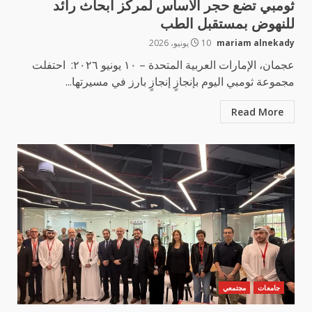
ثومبي تضع حجر الأساس لمركز أبحاث رائد
للنهوض بمستقبل الطب
mariam alnekady
10 يونيو، 2026
عجمان، الإمارات العربية المتحدة – ١٠ يونيو ٢٠٢٦: احتفلت
مجموعة ثومبي اليوم بإنجازٍ إنجازٍ بارز في مسيرتها...
Read More
جامعات
مجتمعي