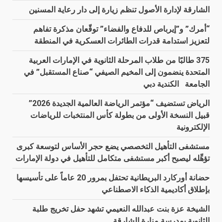
الشارقة لإدارة الأصول تنظم زيارة إلى دار رعاية المسنين
“أمرك” و”إيرباص للدفاع والفضاء” توقّعان مذكرة تفاهم
لتعزيز استدامة قدرات الطائرات العسكرية في المنطقة
375 طالبًا من طلاب المرحلة الثانوية في الإمارات العربية
المتحدة ينضمون إلى المخيم الصيفي “صناع المستقبل” في
الجامعة الكندية دبي
الرياض تستضيف “مؤتمر الرياضة العالمية الجديدة 2026”
قبيل النسخة الأولى من بطولة كأس المنتخبات للرياضات
الإلكترونية
مستشفى التأهيل التخصصي يضع حجر الأساس لتوسعة كبرى
تؤهِّله ليصبح أكبر مستشفى متكامل للتأهيل في دولة الإمارات
حضانة أوركارد البريطانية تحتفل بمرور 20 عاماً على تأسيسها
بإطلاق أكاديمية الذكاء الاصطناعي
الشيخة عزة بنت عبدالله النعيمي تشهد حفل تخريج طلبة
الثانوية بمدرسة منارة الشارقة