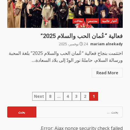
أخبار عالمية
مجتمعي
مقالات
فعالية “عُمان الحب والسلام 2025”
mariam alnekady
24 نوفمبر، 2025
اختتمت بنجاح فعالية “عُمان الحب والسلام 2025” بلغة المحبة
ورسالة السلام، حاملةً نور الودّ إلى بلاد السعادة،...
Read More
تعدد
Next
8
…
4
3
2
1
صفحات
البحث
عن:
المقالات
Error: Ajax nonce security check failed.