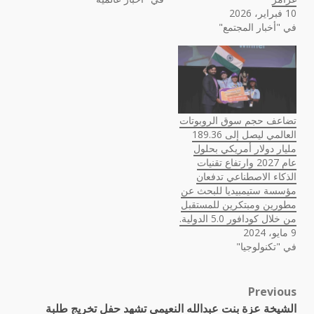
10 فبراير، 2026
في "أخبار المجتمع"
تضاعف حجم سوق الروبوتات
العالمي ليصل إلى 189.36
مليار دولار أمريكي بحلول
عام 2027 وارتفاع تقنيات
الذكاء الاصطناعي تدفعان
مؤسسة ستيمبيديا للبحث عن
مطورين ومبتكرين للمستقبل
من خلال كودافور 5.0 الدولية.
9 مايو، 2024
في "تكنولوجيا"
Previous
Post
الشيخة عزة بنت عبدالله النعيمي تشهد حفل تخريج طلبة