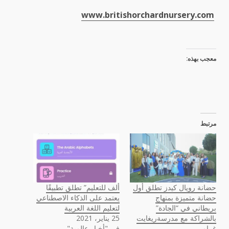
www.britishorchardnursery.com
معجب بهذه:
مرتبط
حضانة رويال كيدز تطلق أول
ألف للتعليم” تطلق تطبيقًا
حضانة متميزة بمنهاج
يعتمد على الذكاء الاصطناعي
بريطاني في “الجادة”
لتعليم اللغة العربية
بالشراكة مع مدرسةريغايت
25 يناير، 2021
غرامر
في "أخبار عالمية"