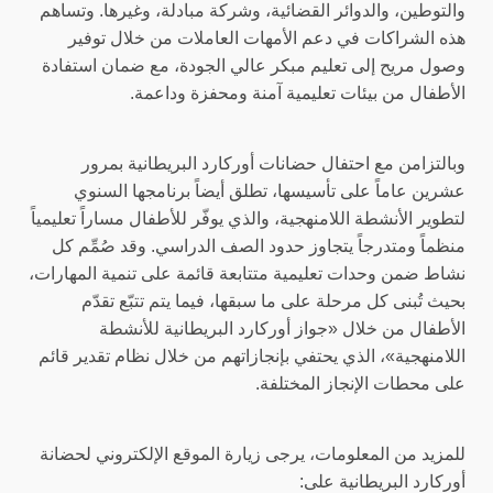
والتوطين، والدوائر القضائية، وشركة مبادلة، وغيرها. وتساهم
هذه الشراكات في دعم الأمهات العاملات من خلال توفير
وصول مريح إلى تعليم مبكر عالي الجودة، مع ضمان استفادة
الأطفال من بيئات تعليمية آمنة ومحفزة وداعمة.
وبالتزامن مع احتفال حضانات أوركارد البريطانية بمرور
عشرين عاماً على تأسيسها، تطلق أيضاً برنامجها السنوي
لتطوير الأنشطة اللامنهجية، والذي يوفّر للأطفال مساراً تعليمياً
منظماً ومتدرجاً يتجاوز حدود الصف الدراسي. وقد صُمِّم كل
نشاط ضمن وحدات تعليمية متتابعة قائمة على تنمية المهارات،
بحيث تُبنى كل مرحلة على ما سبقها، فيما يتم تتبّع تقدّم
الأطفال من خلال «جواز أوركارد البريطانية للأنشطة
اللامنهجية»، الذي يحتفي بإنجازاتهم من خلال نظام تقدير قائم
على محطات الإنجاز المختلفة
.
للمزيد من المعلومات، يرجى زيارة الموقع الإلكتروني لحضانة
أوركارد البريطانية على: