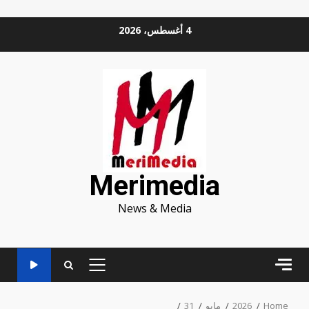
Ski
4 أغسطس، 2026
t
conten
Merimedia
News & Media
PRIMARY
MENU
Home
2026
مايو
31