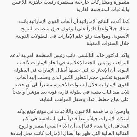
متطورة ومشاركات خارجية مستمرة رفعت جاهزية اللاعبين
واللاعبات للمنافسة القارية.
كما أكدت النتائج الإماراتية أن ألعاب القوى الإماراتية باتت
تمتلك جيلاً واعداً قادراً على الوقوف فوق منصات التتويج
الآسيوية، ومواصلة رفع علم الإمارات في البطولات الدولية
خلال السنوات المقبلة.
وأكد الدكتور خالد النابلسي، نائب رئيس المنظمة العربية لدعم
المواهب ورئيس اللجنة الإعلامية في اتحاد الإمارات لألعاب
القوى، أن الإنجازات التي حققها أبطال الإمارات في البطولة
الآسيوية تعكس حجم التطور الكبير الذي وصلت إليه ألعاب
القوى الإماراتية خلال السنوات الأخيرة، مشيراً إلى أن حصد
ثلاث ميداليات ذهبية في بطولة قارية قوية يعد مؤشراً واضحاً
على نجاح خطط إعداد وصقل المواهب الشابة.
وأوضح أن ما قدمه اللاعبون واللاعبات في هونغ كونغ يؤكد
امتلاك الإمارات جيلاً واعداً قادراً على المنافسة في أكبر
المحافل الرياضية، لافتاً إلى أن الأداء الفني المميز والروح
القتالية العالية التي ظهر بها أبطال الإمارات كانت محل إشادة