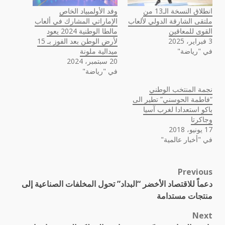
انطلاق النسخة الـ13 من
وفد الأولمبياد الخاص
ملتقى الشارقة الدولي لألعاب
الإماراتي المشارك في ألعاب
القوى للمعاقين
مالطا الوطنية 2024 يعود
3 فبراير، 2025
لأرض الوطن بعد الفوز بـ 15
في "رياضة"
ميدالية ملونة
20 سبتمبر، 2024
في "رياضة"
نجمة المنتخب الوطني
“فاطمة الحوسني” تطير الى
باكو استعدادا لغرب آسيا
وجاكرتا
17 يونيو، 2018
في "أخبار عالمية"
Previous
Post
دعماً للاقتصاد الأخضر “البداد” تحول المخلفات الصناعية إلى
navigation
منتجات مستدامة
Next