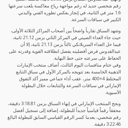
رقم شخصي جديد له رغم مواجهة رياح معاكسة بلغت سرعتها
1.6 متر في الثانية، في إنجاز يعكس تطوره الفني والبدني
الكبير في سباقات السرعة.
وشهد السباق تقارباً واضحاً بين أصحاب المراكز الثلاثة الأولى،
حيث جاء العداء الصيني في المركز الثاني بزمن 21.12 ثانية،
فيما حل العداء السريلانكي ثالثاً بزمن 21.13 ثانية، إلا أن
عبدالقدوس فرض أفضليته بفضل انطلاقته القوية وقدرته على
الحفاظ على سرعته حتى خط النهاية.
وفي ختام منافسات اليوم الثالث، أضاف منتخب الإمارات
الذهبية الخامسة بعد تتويجه بالمركز الأول في سباق التتابع
المختلط 4×400 متر، عقب أداء جماعي مميز أكد التفوق
الإماراتي في سباقات السرعة والتتابعات خلال البطولة
الآسيوية.
ونجح المنتخب الإماراتي في إنهاء السباق بزمن 3:18.81 دقيقة،
محققاً رقماً قياسياً جديداً للبطولة، إضافة إلى تسجيل أفضل
رقم شخصي، بعدما كسر الرقم القياسي السابق للبطولة البالغ
3:22.46 دقيقة.