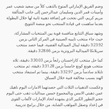
وضم الفريق الإماراتي المتوج بالذهب كلاً من سعيد شعيب عمر
وأمينات قمر الدين وسليمان عبدالرحمن إلى جانب المتألقة
مريم كريم، التي نجحت في إضافة ذهبية ثانية لها خلال البطولة
بعدما ساهمت في قيادة المنتخب نحو منصة التتويج.
وشهد سباق التتابع منافسة قوية بين المنتخبات المشاركة،
حيث جاء منتخب تايبيه الصينية في المركز الثاني بزمن
3:23.92 دقيقة لينال الميدالية الفضية، فيما حصد منتخب
سريلانكا الميدالية البرونزية بزمن 3:28.66 دقيقة.
كما حل منتخب كازاخستان رابعاً بزمن 3:30.03 دقيقة، تلاه
منتخب هونغ كونغ خامساً بزمن 3:31.28 دقيقة، ثم منتخب
تايلاند سادساً بزمن 3:32.97 دقيقة، بينما تم استبعاد منتخب
الهند بسبب مخالفة فنية خلال السباق.
وعكست الذهبيات الثلاث التي حصدتهما الامارات اليوم ناهيك
عمن ذهبتي الامس وبالمجموع خمس ميداليات ذهب حتى اليوم
حجم التطور الكبير الذي يشهده اتحاد الإمارات لألعاب القوى
في إعداد وصقل المواهب الشابة، من خلال برامج تدريبية