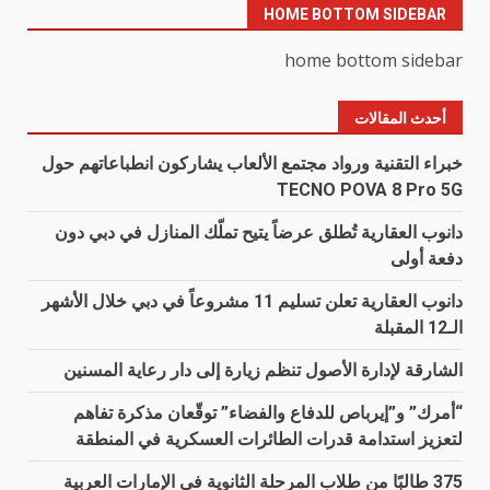
HOME BOTTOM SIDEBAR
home bottom sidebar
أحدث المقالات
خبراء التقنية ورواد مجتمع الألعاب يشاركون انطباعاتهم حول
TECNO POVA 8 Pro 5G
دانوب العقارية تُطلق عرضاً يتيح تملّك المنازل في دبي دون
دفعة أولى
دانوب العقارية تعلن تسليم 11 مشروعاً في دبي خلال الأشهر
الـ12 المقبلة
الشارقة لإدارة الأصول تنظم زيارة إلى دار رعاية المسنين
“أمرك” و”إيرباص للدفاع والفضاء” توقّعان مذكرة تفاهم
لتعزيز استدامة قدرات الطائرات العسكرية في المنطقة
375 طالبًا من طلاب المرحلة الثانوية في الإمارات العربية