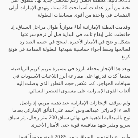
56.93 ثانية، محققة أفضل رقم شخصي جديد لها، لتتفوق على
نخبة من أبرز عداءات آسيا تحت 20 سنة، وتهدي الإمارات أولى
الذهبيات في واحدة من أقوى مسابقات البطولة.
وقدمت البطلة الإماراتية أداءً متوازناً طوال مراحل السباق، إذ
حافظت على إيقاع ثابت في البداية قبل أن ترفع سرعتها
بشكل واضح في الأمتار الأخيرة، لتنجح في حسم الصدارة
لصالحها وسط أجواء حماسية شهدتها البطولة المقامة في هونغ
كونغ.
ويعد هذا الإنجاز محطة بارزة في مسيرة مريم كريم الرياضية،
بعدما أكدت قدرتها على مقارعة أبرز اللاعبات الآسيويات في
سباقات الحواجز، كما عكس حجم التطور الذي وصلت إليه
ألعاب القوى الإماراتية على مستوى العنصر النسائي.
ولم تتوقف الإنجازات الإماراتية عند ذهبية مريم، إذ واصل
العداء الإماراتي عبدالقدوس أحمد علي التألق الإماراتي بعدما
توج بالميدالية الذهبية في نهائي سباق 200 متر رجال، إثر سباق
سريع ومثير شهد منافسة قوية حتى الأمتار الأخيرة.
وأنهى عبدالقدوس السباق بزمن 20.85 ثانية، محققاً أفضل