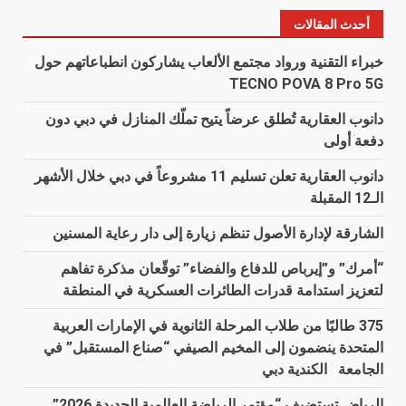
أحدث المقالات
خبراء التقنية ورواد مجتمع الألعاب يشاركون انطباعاتهم حول
TECNO POVA 8 Pro 5G
دانوب العقارية تُطلق عرضاً يتيح تملّك المنازل في دبي دون
دفعة أولى
دانوب العقارية تعلن تسليم 11 مشروعاً في دبي خلال الأشهر
الـ12 المقبلة
الشارقة لإدارة الأصول تنظم زيارة إلى دار رعاية المسنين
“أمرك” و”إيرباص للدفاع والفضاء” توقّعان مذكرة تفاهم
لتعزيز استدامة قدرات الطائرات العسكرية في المنطقة
375 طالبًا من طلاب المرحلة الثانوية في الإمارات العربية
المتحدة ينضمون إلى المخيم الصيفي “صناع المستقبل” في
الجامعة الكندية دبي
الرياض تستضيف “مؤتمر الرياضة العالمية الجديدة 2026”