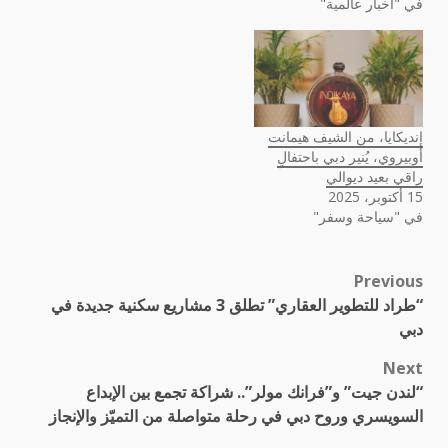
في "أخبار عالمية"
إنديكايا، من الشيف هيمانت
أوبيروي، يُنير دبي باحتفالٍ
راقي بعيد ديوالي
15 أكتوبر، 2025
في "سياحة وسفر"
Previous
Post
“طراد للتطوير العقاري” تطلق 3 مشاريع سكنية جديدة في
navigation
دبي
Next
“لندن جيت” و”فرانك مولر”.. شراكة تجمع بين الإبداع
السويسري وروح دبي في رحلة متواصلة من التميّز والإنجاز