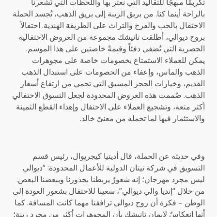
تكريمًا مبهجًا للتقاليد التي نعتز بها واللحظات التي تُشعرنا
بالراحة أينما كنا. من بريق الزينة إلى بريق الذهب، تُجسد الحملة
الاحتفال بالحب والفرح والتراث على الطريقة الهندية. احتفالاً
بروح ديوالي، أطلقت تانيشك مجموعة من العروض الاحتفالية
الحصرية التي تُضفي دفئاً وقيمةً خاصتين على هذا الموسم.
يمكن للعملاء الاستمتاع بخصومات خاصة على مجوهرات
الذهب والماس، وإعفاء من الخصومات على استبدال الذهب
القديم، وخيارات الحجز المسبق التي تحمي من ارتفاع أسعار
الذهب. صُممت هذه العروض المحدودة لجعل التسوق الاحتفالي
أكثر متعة، وتشجيع العملاء على الاحتفال وإهداء القطع الثمينة
والاستثمار فيها لما تحمله من معنىً خالد.
وفي حديثه عن الحملة، قال أديتيا كيجريوال، رئيس قسم
التسويق في شركة تيتان الدولية للأعمال المحدودة: “ديوالي
ليس مجرد مهرجان؛ إنه شعورٌ يربطنا بجذورنا وببعضنا البعض.
من خلال “إنديا والي ديوالي”، سعينا للاحتفال بشعور العودة إلى
الوطن – فكرة أن روح ديوالي ترافقنا مهما كانت المسافة. كما
أنها انعكاسٌ لإيمان تانيشك بأن المجوهرات أكثر من مجرد زينة؛