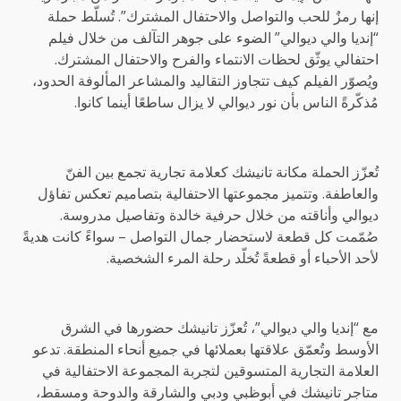
إنها رمزٌ للحب والتواصل والاحتفال المشترك”. تُسلّط حملة
“إنديا والي ديوالي” الضوء على جوهر التآلف من خلال فيلم
احتفالي يوثّق لحظات الانتماء والفرح والاحتفال المشترك.
ويُصوّر الفيلم كيف تتجاوز التقاليد والمشاعر المألوفة الحدود،
مُذكّرةً الناس بأن نور ديوالي لا يزال ساطعًا أينما كانوا.
تُعزّز الحملة مكانة تانيشك كعلامة تجارية تجمع بين الفنّ
والعاطفة. وتتميز مجموعتها الاحتفالية بتصاميم تعكس تفاؤل
ديوالي وأناقته من خلال حرفية خالدة وتفاصيل مدروسة.
صُمّمت كل قطعة لاستحضار جمال التواصل – سواءً كانت هديةً
لأحد الأحباء أو قطعةً تُخلّد رحلة المرء الشخصية.
مع “إنديا والي ديوالي”، تُعزّز تانيشك حضورها في الشرق
الأوسط وتُعمّق علاقتها بعملائها في جميع أنحاء المنطقة. تدعو
العلامة التجارية المتسوقين لتجربة المجموعة الاحتفالية في
متاجر تانيشك في أبوظبي ودبي والشارقة والدوحة ومسقط،