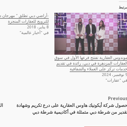
رتبط
-أراضي دبي تطلق ” مهرجان دب
للترويج للعقارات المنجزة
8 يناير، 2018
في "أخبار عالمية"
وندوس العقارية تفتتح فرعها الأول في سوق
لعقارات المزدهرة في دبي، رائدة في تقديم
دمات تركز على العملاء والشفافية
مبر، 2024
ي "عقارات"
Previou
Pos
صول شركة أيكونيك هاوس العقارية على درع تكريم وشهادة
ال
navigatio
قدير من شرطة دبي متمثلة في أكاديمية شرطة دبي