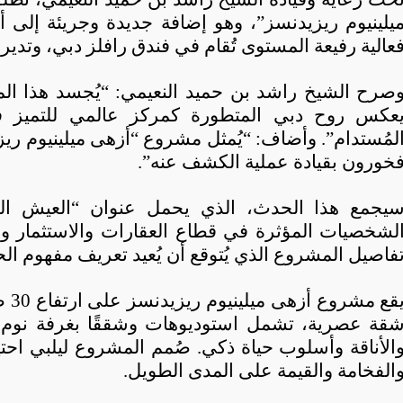
عالية رفيعة المستوى تُقام في فندق رافلز دبي، وتدير
صرح الشيخ راشد بن حميد النعيمي: “يُجسد هذا ال
عكس روح دبي المتطورة كمركز عالمي للتميز في 
لمُستدام”. وأضاف: “يُمثل مشروع “أزهى ميلينيوم ريزيد
خورون بقيادة عملية الكشف عنه”.
يجمع هذا الحدث، الذي يحمل عنوان “العيش الف
لشخصيات المؤثرة في قطاع العقارات والاستثمار و
فاصيل المشروع الذي يُتوقع أن يُعيد تعريف مفهوم الح
قة عصرية، تشمل استوديوهات وشققًا بغرفة نوم و
الأناقة وأسلوب حياة ذكي. صُمم المشروع ليلبي احت
الفخامة والقيمة على المدى الطويل.