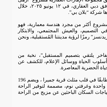
ميلينيوم ريزيدنسز”، وهو إضافة جديدة وجريئة إلى أفق دبي العقاري، في ١٢ يونيو ٢٠٢٥، خلال
ها شركة “بلان بي”.
مشروع أكثر من مجرد هندسة معمارية، فهو
التصميم، والعيش المجتمعي، والابتكار
نسز” رمزًا لرؤية مدينتنا المُستقبلية، ونحن
اخر يلتقي بتصميم المستقبل”، نخبة من
أسلوب الحياة ووسائل الإعلام، للكشف عن
ياة الحضرية المعاصرة.
يقع مشروع أزهى ميلينيوم ريزيدنسز على ارتفاع 30 طابقًا في قلب مثلث قرية جميرا ، ويضم 196
احدة وغرفتي نوم، مصممة لتوفير الراحة
ياجات السكان الباحثين عن مزيج من الراحة