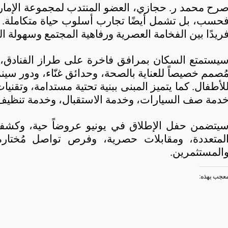
رح محمد ر. حجازي، العضو المنتدب لمجموعة الإمارات 
حسب، بل تشمل أيضًا تجارب أسلوب حياة متكاملة. يو
ريدًا بين الفخامة العصرية ورفاهية المجتمع وسهولة 
يستمتع السكان بمرافق فاخرة على طراز الفنادق، 
ُصمم خصيصاً للعناية بالصحة، وحدائق غنّاء، ودور س
لأطفال. كما يتميز المبنى ببنية تحتية مستدامة، وتقن
دمة صف السيارات، وخدمة الاستقبال، وخدمة تنظيف
يتضمن حفل الإطلاق في يونيو عروضاً حية، وكشفاً
لمتعددة، ومقابلات حصرية، وفرص تواصل مُختارة 
المستثمرين.
عجب بهذه: