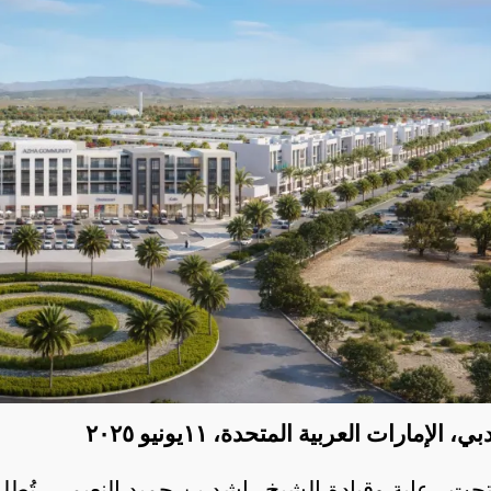
بي، الإمارات العربية المتحدة،
١١
يونيو ٢٠٢٥
حت رعاية وقيادة الشيخ راشد بن حميد النعيمي، تُط