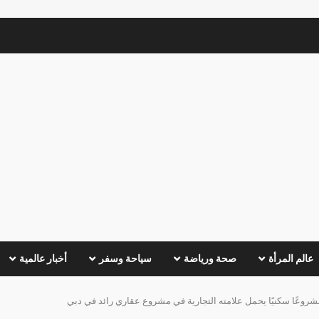
عالم المرأة
صحة ورياضة
سياحة وسفر
أخبار عالمية
روعًا سكنيًا يحمل علامته التجارية في مشروع عقاري رائد في دبي