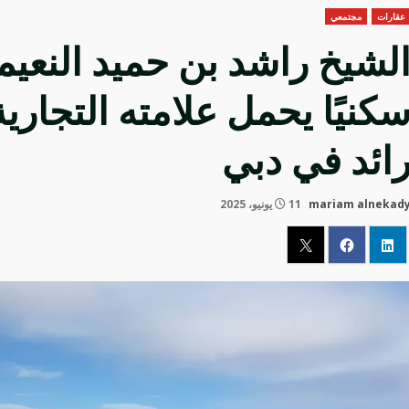
عقارات
مجتمعي
لشيخ راشد بن حميد النعي
كنيًا يحمل علامته التجا
ائد في دبي
mariam alnekad
11 يونيو، 2025