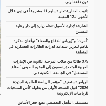
دون دفعة أولى
دانوب العقارية تعلن تسليم 11 مشروعاً في دبي خلال
الأشهر الـ12 المقبلة
الشارقة لإدارة الأصول تنظم زيارة إلى دار رعاية
المسنين
“أمرك” و”إيرباص للدفاع والفضاء” توقّعان مذكرة
تفاهم لتعزيز استدامة قدرات الطائرات العسكرية في
المنطقة
375 طالبًا من طلاب المرحلة الثانوية في الإمارات
العربية المتحدة ينضمون إلى المخيم الصيفي “صناع
المستقبل” في الجامعة الكندية دبي
الرياض تستضيف “مؤتمر الرياضة العالمية الجديدة
2026” قبيل النسخة الأولى من بطولة كأس المنتخبات
د
للرياضات الإلكترونية
مستشفى التأهيل التخصصي يضع حجر الأساس
ت