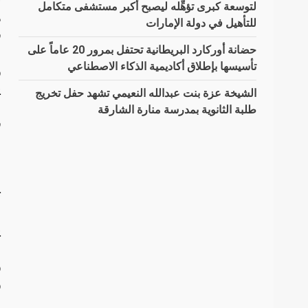
لتوسعة كبرى تؤهِّله ليصبح أكبر مستشفى متكامل
للتأهيل في دولة الإمارات
ف
حضانة أوركارد البريطانية تحتفل بمرور 20 عاماً على
تأسيسها بإطلاق أكاديمية الذكاء الاصطناعي
و
ي
الشيخة عزة بنت عبدالله النعيمي تشهد حفل تخريج
ا
طلبة الثانوية بمدرسة منارة الشارقة
ف
س
ا
ت
ش
و
و