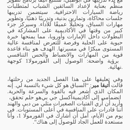
منظّم بعناية لإعداد السائقين الشباب لمتطلبات
رياضة السيارات الاحترافية. سيتضمن تدريبها
جلسات محاكاة، وتمارين بدنية، وتدريبًا ذهنيًا، وتطوير
مهارات السباق، وتحليلًا عميقًا للأداء. وسيركز جزء
كبير من وقتها في الأكاديمية على المشاركة في
البطولات داخل الإمارات وأوروبا، مما يمنحها خبرة
حيوية على الحلبة وفرصة للتعرض لمنافسة عالية
المستوى مبكرًا في مسيرتها. الهدف هو بناء قاعدة
قوية من المهارات والانضباط والحس التنافسي
برؤية واضحة: الوصول إلى الفورمولا
1
كوجهة
نهائية.
.
وفي تعليقها على هذا الفصل الجديد من رحلتها،
قالت
أتيقا مير
: “السباق هو كل شيء بالنسبة لي. إنه
المكان الذي أشعر فيه بالقوة والسرعة والحرية.
انضمامي إلى أكاديمية
أكسل جي بي
هو حلم تحقق،
وأريد أن أُري الفتيات الصغيرات مثلي من دبي والهند
أننا قادرات على المنافسة في أعلى المستويات. في
يوم من الأيام، آمل أن أشارك في الفورمولا 1، وأنا
مستعدة للعمل الجاد للوصول إلى هناك
“.