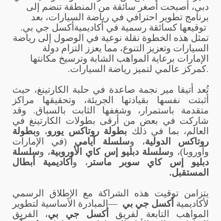
دبي، أصبحت أصغر سائقة من المنطقة تنضم إلى
برنامج تطوير احترافي في رياضة السيارات، بعد
توقيعها كسائقة رسمية في أكاديمية
أكسل جي بي
.
تمثل هذه الخطوة نقلة نوعية في الوصول إلى رياضة
السيارات وتعزيز التنوع، مما يعزز التزام دولة
الإمارات برعاية المواهب الشابة وترسيخ مكانتها
كمركز عالمي لتميز رياضة السيارات.
.
تُعد أتيقا مير نجمة صاعدة في حلبة الكارتينغ، حيث
أثبتت نفسها بقيادتها الجريئة، وتحقيقها مراكز
متقدمة باستمرار، وشغفها الثابت بالسباق. وقد
شاركت في بعض من أرقى بطولات الكارتينغ في
العالم، بما في ذلك
بطولة روتاكس يورو
، و
بطولة
روتاكس الدولية
، و
سلسلة آيامي
(في الإمارات
وأوروبا)، و
سلسلة دبليو إس كاي الأوروبية
، و
سلسلة
دبليو إس كاي سوبر ماستر
، و
أكاديمية أبطال
المستقبل
.
يتزامن توقيت هذه الشراكة مع الإطلاق الرسمي
لأكاديمية
أكسل جي بي
—
المبادرة الأساسية لتطوير
المواهب التابعة لفريق
أكسل جي بي
، الفريق