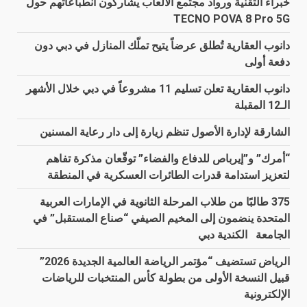
خبراء التقنية ورواد مجتمع الألعاب يشاركون انطباعاتهم حول
TECNO POVA 8 Pro 5G
دانوب العقارية تُطلق عرضاً يتيح تملّك المنازل في دبي دون
دفعة أولى
دانوب العقارية تعلن تسليم 11 مشروعاً في دبي خلال الأشهر
الـ12 المقبلة
الشارقة لإدارة الأصول تنظم زيارة إلى دار رعاية المسنين
“أمرك” و”إيرباص للدفاع والفضاء” توقّعان مذكرة تفاهم
لتعزيز استدامة قدرات الطائرات العسكرية في المنطقة
375 طالبًا من طلاب المرحلة الثانوية في الإمارات العربية
المتحدة ينضمون إلى المخيم الصيفي “صناع المستقبل” في
الجامعة الكندية دبي
الرياض تستضيف “مؤتمر الرياضة العالمية الجديدة 2026”
قبيل النسخة الأولى من بطولة كأس المنتخبات للرياضات
الإلكترونية