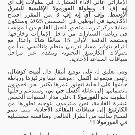
الإماراتي عالي الأداء المشارك في بطولات
إف آي
إيه إف 4
، و
بطولة الفورمولا الإقليمية للشرق
الأوسط
، و
إف آي إيه إف 3
.
من المقرر افتتاح
الأكاديمية في أبوظبي في أغسطس 2025، وستكون
بمثابة مركز تدريب متطور للجيل القادم من المواهب
في رياضة السيارات من داخل الإمارات وخارجها.
وستضم الدفعة الأولى 15 سائقًا شابًا واعدًا، مع
التزام بتوفير مسار تدريبي منظم وتنافسي يبدأ من
بطولات الكارتينغ النخبوية ويتقدم عبر مراحل
سباقات المقاعد الأحادية
.
وفي تعليق له على توقيع أتيقا، قال
أميت كوشال
،
رئيس مجموعة
أكسل
: “
موهبة أتيقا وتركيزها ورباطة
جأشها على الحلبة تتجاوز عمرها بكثير. نحن فخورون
بانضمامها إلى عائلة
أكسل جي بي
، وسندعم رحلتها
الطويلة نحو
الفورمولا 1
.
على مدار السنوات الخمس
عشرة القادمة، نحن ملتزمون بتوجيه تطورها من
الكارتينغ
إلى
سباقات المقاعد الأحادية
، بينما تنمو
لتصبح سائقة من الطراز العالمي ومنافسة مستقبلية
في
الفورمولا 1
.”
مع بدء تدريبها في أبوظبي، ستتبع أتيقا برنامج تطوير