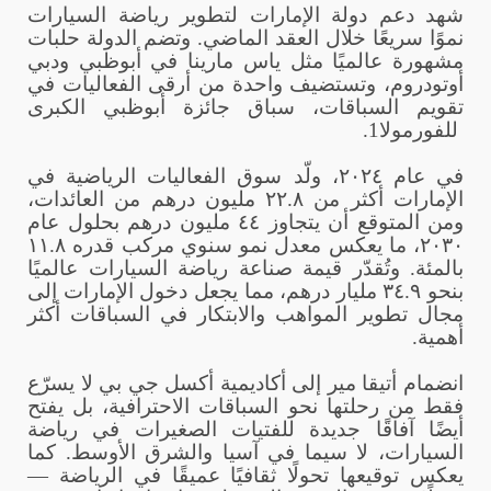
شهد دعم دولة الإمارات لتطوير رياضة السيارات
نموًا سريعًا خلال العقد الماضي. وتضم الدولة حلبات
مشهورة عالميًا مثل ياس مارينا في أبوظبي ودبي
أوتودروم، وتستضيف واحدة من أرقى الفعاليات في
تقويم السباقات، سباق جائزة أبوظبي الكبرى
للفورمولا
1.
في عام ٢٠٢٤، ولّد سوق الفعاليات الرياضية في
الإمارات أكثر من ٢٢.٨ مليون درهم من العائدات،
ومن المتوقع أن يتجاوز ٤٤ مليون درهم بحلول عام
٢٠٣٠، ما يعكس معدل نمو سنوي مركب قدره ١١.٨
بالمئة. وتُقدّر قيمة صناعة رياضة السيارات عالميًا
بنحو ٣٤.٩ مليار درهم، مما يجعل دخول الإمارات إلى
مجال تطوير المواهب والابتكار في السباقات أكثر
أهمية
.
انضمام أتيقا مير إلى أكاديمية أكسل جي بي لا يسرّع
فقط من رحلتها نحو السباقات الاحترافية، بل يفتح
أيضًا آفاقًا جديدة للفتيات الصغيرات في رياضة
السيارات، لا سيما في آسيا والشرق الأوسط. كما
يعكس توقيعها تحولًا ثقافيًا عميقًا في الرياضة —