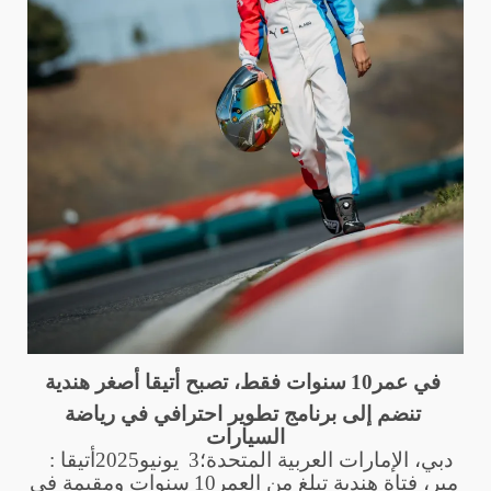
في عمر
10
سنوات فقط، تصبح أتيقا أصغر هندية
تنضم إلى برنامج تطوير احترافي في رياضة
السيارات
دبي، الإمارات العربية المتحدة؛
3
يونيو
2025
: أتيقا
مير، فتاة هندية تبلغ من العمر
10
سنوات ومقيمة في