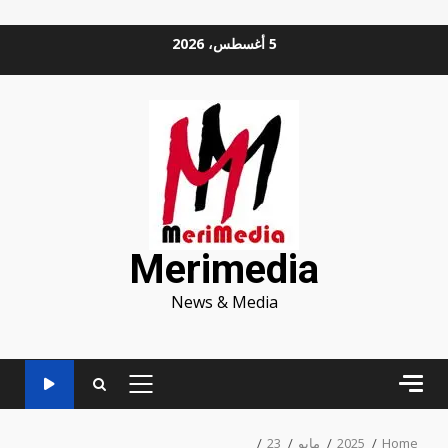
Ski
5 أغسطس، 2026
t
conten
Merimedia
News & Media
PRIMARY
MENU
Home
2025
مايو
23