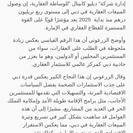
إدارة شركة
“
دبليو كابيتال
”
للوساطة العقارية، إن وصول
المبيعات العقارية في دبي إلى مستوى ربع تريليون
درهم منذ بداية
2025
يعد مؤشرًا قويًا على القوة
المستمرة للقطاع العقاري في الإمارة
.
وأوضح الزرعوني أن هذا الرقم القياسي يعكس زيادة
ملحوظة في الطلب على العقارات، سواء من
المستثمرين المحليين أو الدوليين، وهو ما يعزز من
جاذبية دبي كمركز عالمي للاستثمار العقاري
.
وقال الزرعوني إن هذا النجاح الكبير يعكس قدرة دبي
على جذب الاستثمارات الضخمة بفضل السياسات
الاقتصادية المرنة، والتسهيلات التي تقدمها للمستثمرين
الأجانب، مثل برامج الإقامة طويلة الأمد وإمكانية التملك
الحر في العديد من المشاريع، مشيرًا إلى أن هذه
العوامل قد ساهمت بشكل كبير في تسريع وتيرة
المبيعات العقارية في دبي، مما يعكس الاستقرار
الاقتصادي الذي تتمتع به الإمارة، وكذلك ثقة