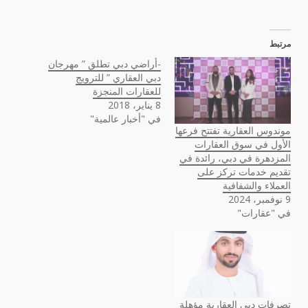
مرتبط
-أراضي دبي تطلق ” مهرجان
دبي العقاري ” للترويج
للعقارات المنجزة
8 يناير، 2018
في "أخبار عالمية"
موندوس العقارية تفتتح فرعها
الأول في سوق العقارات
المزدهرة في دبي، رائدة في
تقديم خدمات تركز على
العملاء والشفافية
9 نوفمبر، 2024
في "عقارات"
تصرفات دبي العقارية مؤهلة