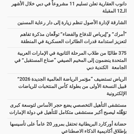
دانوب العقارية تعلن تسليم 11 مشروعاً في دبي خلال الأشهر
الـ12 المقبلة
الشارقة لإدارة الأصول تنظم زيارة إلى دار رعاية المسنين
“أمرك” و”إيرباص للدفاع والفضاء” توقّعان مذكرة تفاهم
لتعزيز استدامة قدرات الطائرات العسكرية في المنطقة
375 طالبًا من طلاب المرحلة الثانوية في الإمارات العربية
المتحدة ينضمون إلى المخيم الصيفي “صناع المستقبل” في
الجامعة الكندية دبي
الرياض تستضيف “مؤتمر الرياضة العالمية الجديدة 2026”
قبيل النسخة الأولى من بطولة كأس المنتخبات للرياضات
الإلكترونية
مستشفى التأهيل التخصصي يضع حجر الأساس لتوسعة كبرى
تؤهِّله ليصبح أكبر مستشفى متكامل للتأهيل في دولة الإمارات
حضانة أوركارد البريطانية تحتفل بمرور 20 عاماً على تأسيسها
بإطلاق أكاديمية الذكاء الاصطناعي