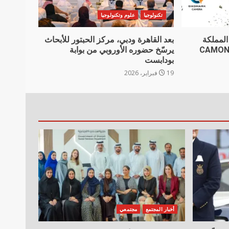
تكنولوجيا
علوم وتكنولوجيا
 المملكة
بعد القاهرة ودبي، مركز الحبتور للأبحاث
ونتها الجديدة CAMON 50
يرسّخ حضوره الأوروبي من بوابة
بودابست
19 فبراير، 2026
أخبار المجتمع
مجتمعي