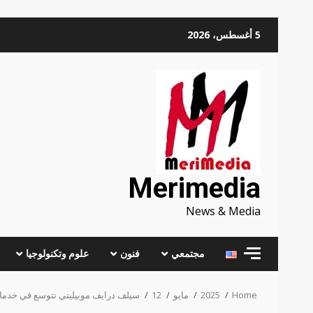
Skip
5 أغسطس، 2026
to
content
Merimedia
News & Media
مجتمعي
فنون
علوم وتكنولوجيا
Home
2025
مايو
12
سيلف درايف موبيليتي تتوسع في خدمات 