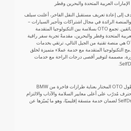
الإمارات العربية المتحدة والبحرين وقطر
و 2025 – في توسع استراتيجي يهدف إلى إعادة تعريف مستقبل النقل الفاخر، أعلنت سيلف
المنصة الرائدة في مجال اشتراكات وتأجير السيارات –
رسميًا عن إطلاق خدمة OTO، وهي خدمة الجيل الجديد من خدمات السائقين. تجمع OTO بسلاسة بين التكنولوجيا المتقدمة
عربية المتحدة وقطر والبحرين، مقدمةً تجربة سفر راقية
مصممة خصيصًا للمهنيين العصريين والمسافرين ذوي الذوق الرفيع. OTO هي منصة تقنية من الجيل التالي، ترتقي بخدمات
مج التكنولوجيا المتقدمة مع خدمة عملاء متميزة لخلق
ة. مع OTO، كل رحلة سهلة ومتطورة، مصممة لتوفير أقصى درجات الراحة مع خدمات
مع توفير المركبات عند الطلب في غضون ساعة واحدة فقط، يضم أسطول OTO المختار بعناية طرازات فاخرة من BMW
ل كل مركبة سائق محترف مُدرّب على أعلى معايير السلامة والآداب والالتزام
بالمواعيد. تستفيد OTO من ممرات السفر العابرة للحدود الحالية لـ SelfDrive لضمان خدمة متسقة إقليميًا، وهو ما يُميّزها عن