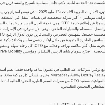
ُممت هذه الخدمة لتلبية الاحتياجات المتنامية للسياح والمسافرين في 
دبي، الإمارات العربية الالمتحدة12 ماي
رايف موبيليتي – أكبر شركة متخصصة في تقنيات التنقل في المنطقة و
التنقل المستدام والسيارات الفاخرة، وهي الآن متوفرة في الإمارات ال
لسائقين الفاخرة المتميزة من خلال ابتكار رقمي سلس وكفاءة ذكية. ند
تجربة تنقل أكثر سلاسة وراحة وحداث
خصية،” صرّح سوهام شاه، الرئيس التنفيذي ومؤسس SelfDrive Mobility.
وTesla وLexus وAudi وMercedes وغيرها. يُشغّ
لمشغلين المحليين التقليديين.
شمل مجموعة خدمات OTO ما يلي: