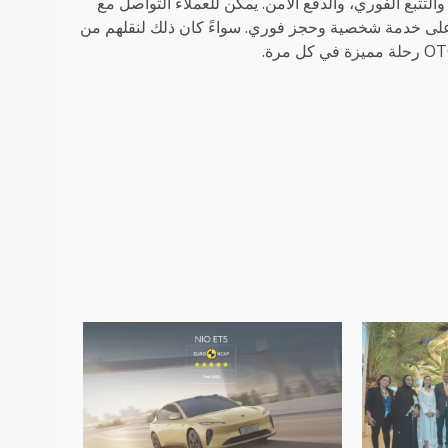
التتبع الفوري، والدفع الآمن. يمكن للعملاء التواصل مع
واتساب للحصول على خدمة شخصية وحجز فوري. سواءً كان ذلك لنقلهم من