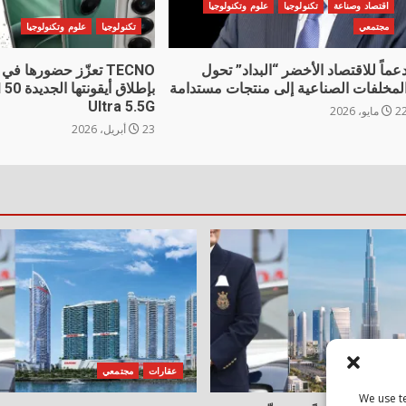
اقتصاد وصناعة
تكنولوجيا
علوم وتكنولوجيا
مجتمعي
تكنولوجيا
علوم وتكنولوجيا
عماً للاقتصاد الأخضر “البداد” تحول
TECNO تعزّز حضورها في
لمخلفات الصناعية إلى منتجات مستدامة
بإطلاق أيق
Ultra 5.5G
 مايو، 2026
23 أبريل، 2026
جتمعي
عقارات
مجتمعي
We use t