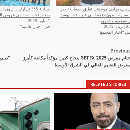
يلف درايف موبيليتي تُطلق خدمات تأجير
سياحة 365 تشارك بـ”سوق
لسيارات بدون دفعة أولى عبر باقات يومية
بمجموعة واسعة من عروض الس
أسبوعية وشهرية
1 مايو، 2023
أبريل، 2025
في "أخبار عالمية"
ي "أخبار المجتمع"
Previou
Pos
ختام معرض GETEX 2025 بنجاح كبير، مؤكداً مكانته كأبرز
navigatio
عرض للتعليم العالي في الشرق الأوسط
RELATED STORIES