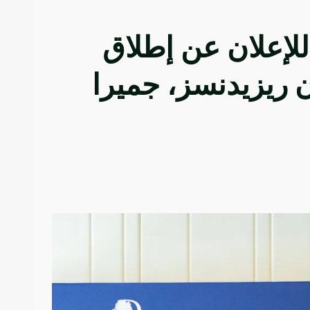
لتون تتعاون مع WestF5 للإعلان عن إطلاق
 ريزيدنسز، جميرا