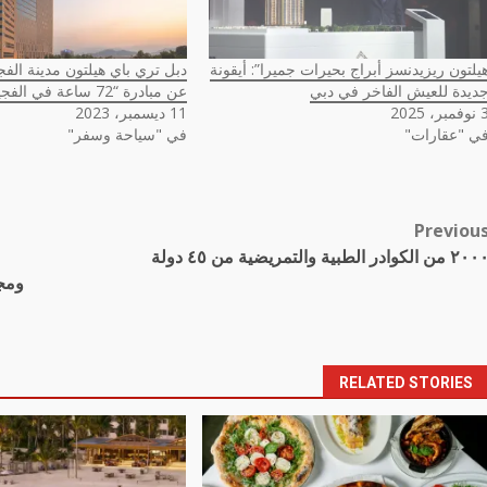
يلتون ريزيدنسز أبراج بحيرات جميرا”: أيقونة
دبل تري باي هيلتون مدينة ال
ديدة للعيش الفاخر في دبي
عن مبادرة “72 ساعة في الفجيرة”
مبر، 2025
11 ديسمبر، 2023
ي "عقارات"
في "سياحة وسفر"
Previou
Pos
٢ من الكوادر الطبية والتمريضية من ٤٥ دولة
navigatio
ومج
RELATED STORIES