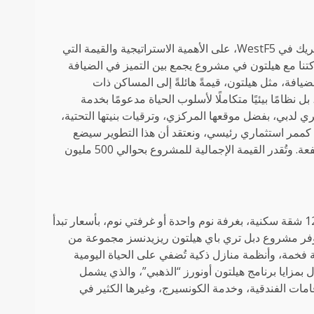
وبصفته لاعبًا عريقًا في قطاع العقارات في دبي، أكد بريم جوبالاني، الشريك في WestF5، على الأهمية الاستراتيجية والقيمة التي
تنا مع هيلتون في مشروع يجمع بين التميز في الضيافة
يافة، مثل هيلتون، قيمةً هائلةً إلى المساكن ذات
نظامًا بيئيًا متكاملًا لأسلوب الحياة مدعومًا بخدمة
ري لدبي، بفضل موقعها المركزي، وترقيات بنيتها التحتية،
ة لدبي 2040. وتبرز المدينة بسرعة كممر استثماري رئيسي، ونعتقد أن هذا التطوير سيضع
معيارًا جديدًا للحياة الحضرية التي تركز على المجتمع وذات العوائد المرتفعة. وتُقدر القيمة الإجمالية للمشروع بحوالي 500 مليون
يوفر مشروع دبل تري باي هيلتون ريزيدنسز دبي جميرا جاردن سيتي 128 شقة سكنية، بغرفة نوم واحدة أو غرفتي نوم، بأسعار تبدأ
ون درهم إماراتي، ومن المتوقع تسليمها في يونيو 2027. سيوفر مشروع دبل تري باي هيلتون ريزيدنسز مجموعة من
 فخمة، وأنظمة منازل ذكية تُضفي على الحياة اليومية
 بمزايا برنامج هيلتون أونورز “الذهبي”، والذي يشمل
ات الفندقية، وخدمة الكونسيرج، وغيرها الكثير في