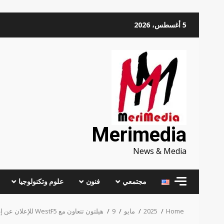
Skip
5 أغسطس، 2026
to
content
Merimedia
News & Media
مجتمعي
فنون
علوم وتكنولوجيا
Home
2025
مايو
9
هيلتون تتعاون مع WestF5 للإعلان عن إطلاق مشروع دبل تري باي هيلتون ريزيدنسز، جميرا جاردن سيتي بدبي