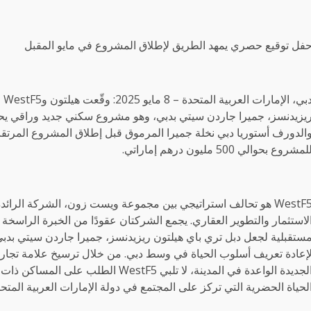
فل توقيع حصري يمهد الطريق لإطلاق المشروع في مايو المقبل
دب
يزيدنسز، جميرا جاردن سيتي بدبي، وهو مشروع سكني جديد وراقي يحم
الدورف أستوريا دبي نخلة جميرا المرموق قبل إطلاق المشروع المرتقب 
لمشروع بحوالي 500 مليون درهم إماراتي.
لاستثمار والتطوير العقاري. يجمع الشركتان عقودًا من الخبرة الراسخة
ستقبلية لجعل دبل تري باي هيلتون ريزيدنسز، جميرا جاردن سيتي بدبي
إعادة تعريف أسلوب الحياة في وسط دبي. من خلال ترسيخ علامة تجاري
الجديدة الواعدة في المدينة، لا تلبي F5
لحياة الحضرية التي تركز على المجتمع في دولة الإمارات العربية المتحد