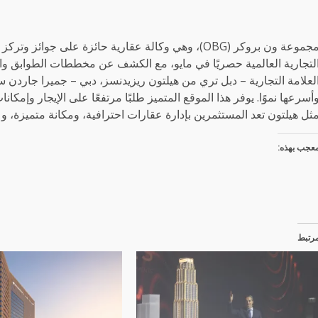
مجموعة ون بروكر (OBG)، وهي وكالة عقارية حائزة على ج
لتجارية العالمية حصريًا في مايو، مع الكشف عن مخططات الطوابق وا
لعلامة التجارية – دبل تري من هيلتون ريزيدنسز، دبي – جميرا جاردن س
أسرعها نموًا. يوفر هذا الموقع المتميز طلبًا مرتفعًا على الإيجار وإمكا
ثل هيلتون تعد المستثمرين بإدارة عقارات احترافية، ومكانة متميزة، و
عجب بهذه:
رتبط