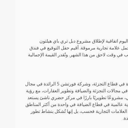
ي، الإمارات العربية المتحدة – 8 مايو 2025: وقّعت هيلتون وWestF5 اليوم اتفاقية لإطلاق مشروع دبل تري باي هيلتون
ل علامة تجارية مرموقة. أقيم حفل التوقيع في فندق
في وقت لاحق من هذا الشهر. وتُقدر القيمة الإجمالية
WestF5 هو تحالف استراتيجي بين مجموعة ويست زون، الشركة الرائدة في قطاع التجزئة، وشركة فورتشن 5 الرائدة في مجال
 في مجالات التجزئة والضيافة وتطوير العقارات، مع رؤية
، مشروعًا تطويريًا بارزًا في مركز حضري ناشئ يستعد
ة عالمية في قطاع الضيافة في واحدة من أكثر المناطق
West الطلب على المساكن ذات العلامات التجارية فحسب، بل إنها تُشكل بنشاط تطور
ة.