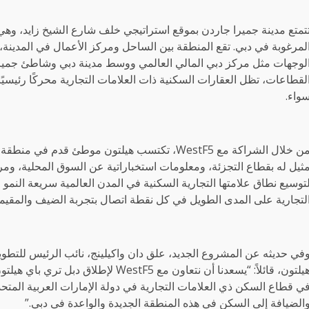
تمتع مدينة جميرا جاردن بموقع استراتيجي خلف شارع الشيخ زايد، وه
لمرغوبة في دبي. تقع المنطقة بين الساحل ومركز الأعمال في المدينة،
لوجهات مثل مركز دبي المالي العالمي ووسط مدينة دبي وشاطئ جمير
لقطاعات، تظل العقارات السكنية ذات العلامات التجارية محركًا رئيسيً
واء.
من خلال الشراكة مع WestF5، تكتسب هيلتون موطئ ق
ثيل له بقطاع التجزئة، ومعلومات استخباراتية عن السوق المحلية، ومرون
توسيع نطاق علامتها التجارية السكنية في المدن العالمية سريعة النمو
لتجارية على المدى الطويل في كل نقطة اتصال بتجربة الضيف والمقيمي
في حديثه عن المشروع الجديد، علق دان واكيلينج، نائب الرئيس للتطو
هيلتون، قائلاً: “يسعدنا أن نتعاون مع 5
ي قطاع السكن ذي العلامات التجارية في دولة الإمارات العربية المتحد
الضيافة إلى السكن في هذه المنطقة الجديدة والواعدة في دبي.”