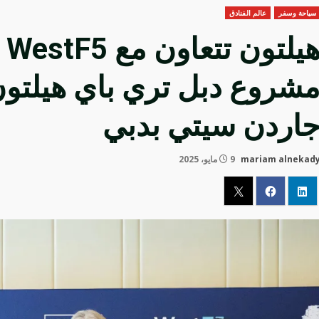
سياحة وسفر
عالم الفنادق
هي
شروع دبل تري باي هيلتون
اردن سيتي بدبي
mariam alnekad
9 مايو، 2025