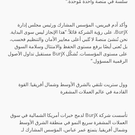
سلسة في منصة واحدة مُوحدة.”
وأكد آدم فيريس، المؤسس المشارك ورئيس مجلس إدارة
BurjX، على رؤية الشركة قائلاً: “هذا الإنجاز ليس سوى البداية.
نحن نُنشئ منصةً لا تُلبي أعلى معايير الأمان والتنظيم فحسب،
بل تُعنى أيضًا برفع مستوى الحفظ والامتثال وسلامة السوق
على مستوى المؤسسات. تُشكّل BurjX مستقبل تداول الأصول
الرقمية المسؤول.”
وول ستريت تلتقي بالشرق الأوسط وشمال أفريقيا: القوة
القادمة في عالم العملات المشفرة
تأسست شركة BurjX لدمج خبرات أمريكا الشمالية في سوق
العملات المشفرة سريع النمو في منطقة الشرق الأوسط
وشمال أفريقيا. يتمتع عمر عباس، المؤسس المشارك لـ