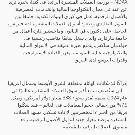
NDAX – بورصة العملات المشفرة الرائدة في كندا، بخبرة تزيد
عن عقد في مجال التكنولوجيا المالية والخدمات المصرفية
والأصول الرقمية. عمل في كبرى البنوك الكندية، جامعًا بين
التمويل التقليدي وصعود أسواق العملات المشفرة. آدم فيريس،
الحاصل على دكتوراه في القانون وماجستير إدارة أعمال من
جامعة هارفارد، والذي شغل سابقًا مناصب رئيسية في
جولدمان ساكس، يتمتع بخبرة عميقة في الأسواق المالية
والتكنولوجية عالية النمو، مما يعزز القيادة الاستراتيجية
وقدرات التوسع لدى الفريق.
إدراكًا للإمكانات الهائلة لمنطقة الشرق الأوسط وشمال أفريقيا
– التي ستُصنف سابع أكبر سوق للعملات المشفرة عالميًا في
عام 2024، بقيمة تُقدر بنحو 338.7 مليار دولار أمريكي، وتمثل
7.5% من إجمالي حجم المعاملات في العالم – فقد شكّلوا
فريقًا من الخبراء المخضرمين لإعادة تشكيل مشهد العملات
المشفرة ووضع معيار جديد لتداول الأصول الرقمية. رفع
مستوى العملات الرقمية المُنظّمة