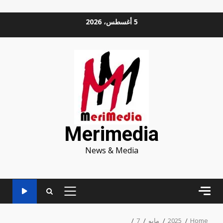
Ski
5 أغسطس، 2026
t
conten
Merimedia
News & Media
PRIMARY
MENU
Home
2025
مايو
7