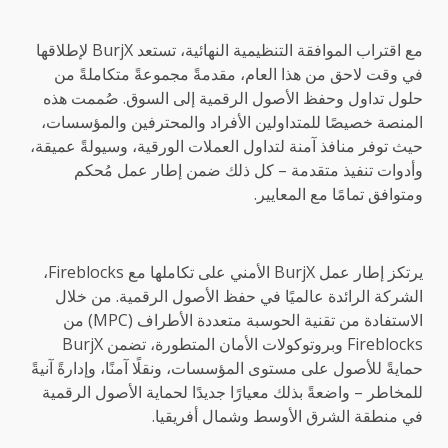
مع اقتراب الموافقة التنظيمية النهائية، تستعد BurjX لإطلاقها
في وقت لاحق من هذا العام، مقدمةً مجموعةً متكاملةً من
حلول تداول وحفظ الأصول الرقمية إلى السوق. صُممت هذه
المنصة خصيصًا للمتداولين الأفراد والمحترفين والمؤسسات،
حيث توفر منافذ آمنة لتداول العملات الورقية، وسيولةً عميقة،
وأدوات تنفيذ متقدمة – كل ذلك ضمن إطار عمل مُحكم
ومتوافق تمامًا مع المعايير.
يرتكز إطار عمل BurjX الأمني ​​على تكاملها مع Fireblocks،
الشركة الرائدة عالميًا في حفظ الأصول الرقمية. من خلال
الاستفادة من تقنية الحوسبة متعددة الأطراف (MPC) من
Fireblocks وبروتوكولات الأمان المتطورة، تضمن BurjX
حمايةً للأصول على مستوى المؤسسات، ونقلًا آمنًا، وإدارةً آنيةً
للمخاطر – واضعةً بذلك معيارًا جديدًا لحماية الأصول الرقمية
في منطقة الشرق الأوسط وشمال أفريقيا.