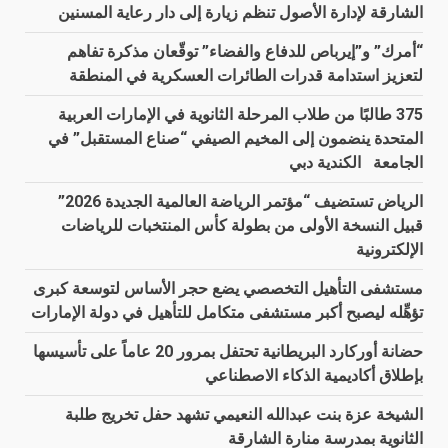
الشارقة لإدارة الأصول تنظم زيارة إلى دار رعاية المسنين
“أمرك” و”إيرباص للدفاع والفضاء” توقّعان مذكرة تفاهم
لتعزيز استدامة قدرات الطائرات العسكرية في المنطقة
375 طالبًا من طلاب المرحلة الثانوية في الإمارات العربية
المتحدة ينضمون إلى المخيم الصيفي “صناع المستقبل” في
الجامعة الكندية دبي
الرياض تستضيف “مؤتمر الرياضة العالمية الجديدة 2026”
قبيل النسخة الأولى من بطولة كأس المنتخبات للرياضات
الإلكترونية
مستشفى التأهيل التخصصي يضع حجر الأساس لتوسعة كبرى
تؤهِّله ليصبح أكبر مستشفى متكامل للتأهيل في دولة الإمارات
حضانة أوركارد البريطانية تحتفل بمرور 20 عاماً على تأسيسها
بإطلاق أكاديمية الذكاء الاصطناعي
الشيخة عزة بنت عبدالله النعيمي تشهد حفل تخريج طلبة
الثانوية بمدرسة منارة الشارقة