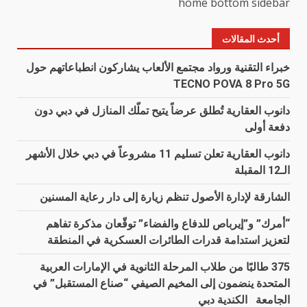
home bottom sidebar
أحدث المقالات
خبراء التقنية ورواد مجتمع الألعاب يشاركون انطباعاتهم حول
TECNO POVA 8 Pro 5G
دانوب العقارية تُطلق عرضاً يتيح تملّك المنازل في دبي دون
دفعة أولى
دانوب العقارية تعلن تسليم 11 مشروعاً في دبي خلال الأشهر
الـ12 المقبلة
الشارقة لإدارة الأصول تنظم زيارة إلى دار رعاية المسنين
“أمرك” و”إيرباص للدفاع والفضاء” توقّعان مذكرة تفاهم
لتعزيز استدامة قدرات الطائرات العسكرية في المنطقة
375 طالبًا من طلاب المرحلة الثانوية في الإمارات العربية
المتحدة ينضمون إلى المخيم الصيفي “صناع المستقبل” في
الجامعة الكندية دبي