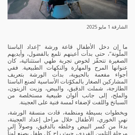
الشارقة 1 مايو 2025
ما إن دخل الأطفال قاعة ورشة “إعداد الباستا
الملّونة”، حتى بدأت أعينهم تلمع بالفضول، وأيديهم
الصغيرة تتحفّز لخوض تجربة طهي استثنائية، كان
عنوانها المرح والمهارة والنكهات الطبيعية. ففي
أجواء مفعمة بالحيوية، بدأت الورشة بتعريف
المشاركين الصغار بالمكوّنات الأساسية لصنع الباستا
الطازجة، شملت الدقيق، والبيض، وزيت الزيتون،
والملح، إلى جانب ألوان طبيعية مستخلصة من
السبانخ واللفت لإضفاء لمسة فنية على العجينة.
وبخطوات بسيطة ومنظمة، قادت منسقة الورشة،
نهى الخوري، الأطفال خلال مراحل إعداد العجينة،
بدءاً من كسر البيض وخلطه بالدقيق، وصولاً إلى
مرحلة التلوين الفردي، حيث راح كل طفل يصنع لوناً