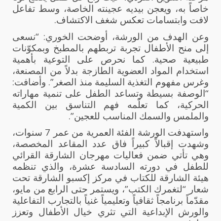
خاصاً به، ويعجن بيديه عجينته الخاصة، وسط تفاعل
لافت وابتسامات تعكس شغف الاكتشاف.
وعن الهدف من الورشة، أوضحت الخوري: “نسعى
إلى منح الأطفال تجربة تربطهم بالمطبخ وبمكوّنات
طبيعية صحية. كما نحرص على التوعية بأهمية
استخدام المواد العضوية الطازجة بدلاً من المصنعة،
وغرس مفهوم التغذية السليمة منذ الصغر”. وأضافت:
“الوصفة بسيطة وتساعد الطفل على تنمية مهاراته
الحركية، كما تعلّمه فهم التناسق بين الكمية
والملمس والسمك المناسب للعجين”.
واستهدفت الورشة الفئة العمرية من عمر 7 سنوات،
وشهدت إقبالاً كبيراً فاق عدد المقاعد المخصصة،
وهي تأتي ضمن فعاليات مهرجان الشارقة القرائي
للطفل في دورته السادسة عشرة، والذي تنظمه
هيئة الشارقة للكتاب في مركز إكسبو الشارقة تحت
شعار “لتغمرك الكتب”، ويستمر حتى الرابع من مايو،
مقدّماً برنامجاً ثقافياً وتعليمياً غنياً بالتجارب التفاعلية
والورش الإبداعية التي تثري خيال الأطفال وتعزز