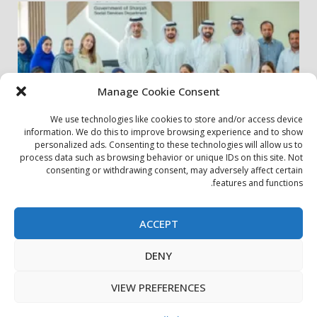
Manage Cookie Consent
We use technologies like cookies to store and/or access device
information. We do this to improve browsing experience and to show
personalized ads. Consenting to these technologies will allow us to
أخبار المجتمع
مجتمعي
process data such as browsing behavior or unique IDs on this site. Not
consenting or withdrawing consent, may adversely affect certain
الشارقة لإدارة الأصول تنظم زيارة إلى دار رعاية المسنين
features and functions.
24 يوليو، 2026
ACCEPT
بيان الخصوصية
سياسة ملفات تعريف الارتباط
اتصل بنا
DENY
حول الموقع
Copyright © All rights reserved.
|
DarkNews
by AF
VIEW PREFERENCES
themes.