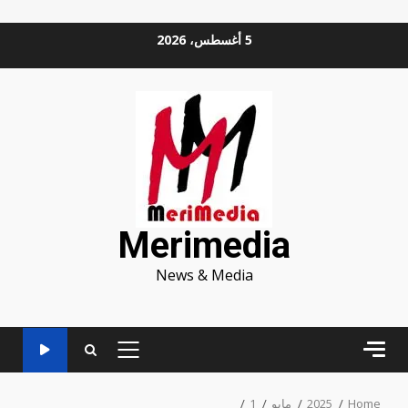
Ski
5 أغسطس، 2026
t
conten
Merimedia
News & Media
PRIMARY
MENU
Home
2025
مايو
1